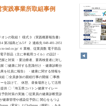
営実践事業所取組事例
チオシの取組！ 様式３（実践概要報告書）
4 第2福島ビル5Ｆ ２ 連絡先 048-481-2051
w.to-ind.co.jp/ ４ 業種、従業員数 電子部品
240
容 電子部品（主に車載用コイル）の設計・
把握と対策 ・要治療者、要再検査者に対し
握 〇健康に対する意識付け ・健康診断分
果を社員に報告） ・健康に関する情報を
取組 〇全員参加の親睦行事の開催 〇事務
ーを設けて、 休憩、昼食場所として活用
提供 〇「埼玉県コバトン健康マイレー
症予防対策の実施 〇従業員の健康診断受診
りが健康管理や感染症予防に 関心をもつよ
nge（変化）とChallenge（挑戦）」をキ