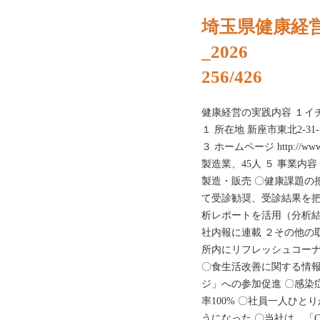
埼玉県健康経
_2026
256/426
健康経営の実践内容 １イ
１ 所在地 新座市東北2-31-1
３ ホームページ http://ww
製造業、45人 ５ 事業内
製造・販売 〇健康課題の
て受診勧奨、受診結果を把
析レポートを活用（分析結
社内報に連載 ２その他の
所内にリフレッシュコーナ
〇食生活改善に関する情報
ジ」への参加促進 〇感染
率100% 〇社員一人ひと
うになった 〇当社は、「Cha