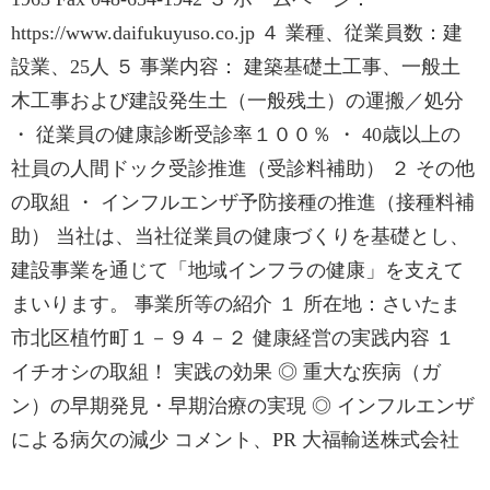
https://www.daifukuyuso.co.jp ４ 業種、従業員数：建
設業、25人 ５ 事業内容： 建築基礎土工事、一般土
木工事および建設発生土（一般残土）の運搬／処分
・ 従業員の健康診断受診率１００％ ・ 40歳以上の
社員の人間ドック受診推進（受診料補助） ２ その他
の取組 ・ インフルエンザ予防接種の推進（接種料補
助） 当社は、当社従業員の健康づくりを基礎とし、
建設事業を通じて「地域インフラの健康」を支えて
まいります。 事業所等の紹介 １ 所在地：さいたま
市北区植竹町１－９４－２ 健康経営の実践内容 １
イチオシの取組！ 実践の効果 ◎ 重大な疾病（ガ
ン）の早期発見・早期治療の実現 ◎ インフルエンザ
による病欠の減少 コメント、PR 大福輸送株式会社