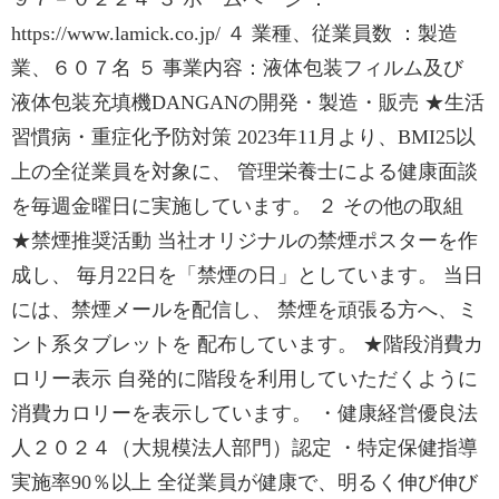
https://www.lamick.co.jp/ ４ 業種、従業員数 ：製造
業、６０７名 ５ 事業内容：液体包装フィルム及び
液体包装充填機DANGANの開発・製造・販売 ★生活
習慣病・重症化予防対策 2023年11月より、BMI25以
上の全従業員を対象に、 管理栄養士による健康面談
を毎週金曜日に実施しています。 ２ その他の取組
★禁煙推奨活動 当社オリジナルの禁煙ポスターを作
成し、 毎月22日を「禁煙の日」としています。 当日
には、禁煙メールを配信し、 禁煙を頑張る方へ、ミ
ント系タブレットを 配布しています。 ★階段消費カ
ロリー表示 自発的に階段を利用していただくように
消費カロリーを表示しています。 ・健康経営優良法
人２０２４（大規模法人部門）認定 ・特定保健指導
実施率90％以上 全従業員が健康で、明るく伸び伸び