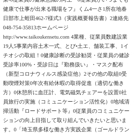
健康で仕事が出来る職場をフ』くム4一さ1所在地春
日部市上蛭田462-7様式3（実践概要報告書）2連絡先
048-754-35813ホームページ
http://www.taikoukensetu.com 4業種、従業員数建設業
19人5事業内容土木一式、とび•土エ、舗装工事、1イ
チオシの取組！0健康診断の受診勧奨・従業員の健診
受診率100%・受診日は『勤務扱い』・マスク配布
（新型コロナウィルス感染症他）2その他の取組0受
動喫煙対策0年次有給休暇の取得促進（適切な働き
方）0休憩所に血圧計、電気磁気チェアーを設置0社
員旅行の実施（コミュニケーション活性化）0地域清
掃活動『ロードサポート等』0従業員のコミュニケー
ションの向上目指して取り組んでいきたいと思いま
す。0「埼玉県多様な働き方実践企業（ゴールドラン