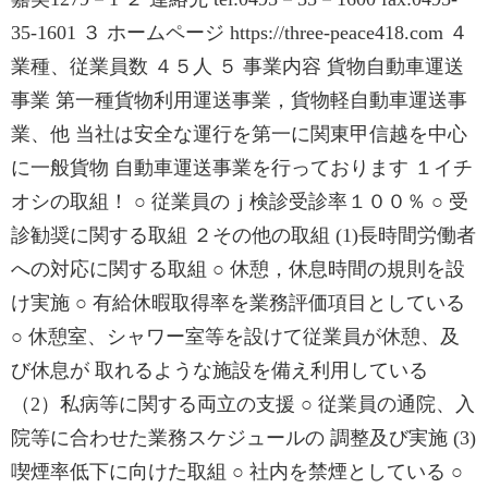
35-1601 ３ ホームページ https://three-peace418.com ４
業種、従業員数 ４５人 ５ 事業内容 貨物自動車運送
事業 第一種貨物利用運送事業，貨物軽自動車運送事
業、他 当社は安全な運行を第一に関東甲信越を中心
に一般貨物 自動車運送事業を行っております １イチ
オシの取組！ ○ 従業員のｊ検診受診率１００％ ○ 受
診勧奨に関する取組 ２その他の取組 (1)長時間労働者
への対応に関する取組 ○ 休憩，休息時間の規則を設
け実施 ○ 有給休暇取得率を業務評価項目としている
○ 休憩室、シャワー室等を設けて従業員が休憩、及
び休息が 取れるような施設を備え利用している
（2）私病等に関する両立の支援 ○ 従業員の通院、入
院等に合わせた業務スケジュールの 調整及び実施 (3)
喫煙率低下に向けた取組 ○ 社内を禁煙としている ○