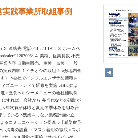
営実践事業所取組事例
 ２ 連絡先 電話048-223-1911 ３ ホームペ
co.jp/dealer/11203006/ ４ 業種、従業員数 小売
 事業内容 自動車販売、車検・点検・一般
192
の実践内容 １イチオシの取組！ ○敷地内全
も） ○会社でインフルエンザ予防接種を
ディズニーランドで研修を実施 ○BBQによ
進 ○昼食ヘルシーメニューの会社補助制
ーにすれば、会社から 弁当代などの補助が
組 ○年次有給休暇と夏期冬季休みを組み合
奨している ○残業をしない業務計画の立
によるコミュニケーション促進 ○【感染症予
ール消毒の設置 ・マスク着用の徹底 ○スポ
 ○サークル活動の実施（サバイバルゲー