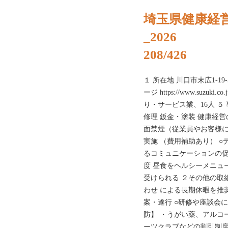
埼玉県健康経
_2026
208/426
１ 所在地 川口市末広1-19-5
ージ https://www.suzuki.
り・サービス業、16人 ５
修理 鈑金・塗装 健康経営
面禁煙（従業員やお客様に
実施 （費用補助あり） ○
るコミュニケーションの促
度 昼食をヘルシーメニュ
受けられる ２その他の取
わせ による長期休暇を推
案・遂行 ○研修や座談会
防】 ・うがい薬、アルコ
ーツクラブなどの割引制度