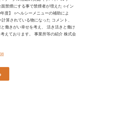
全面禁煙にする事で禁煙者が増えた ○イン
9年度】 ○ヘルシーメニューの補助によ
ー計算されている物になった コメント、
健康と働きがい幸せを考え、 活き活きと働け
考えております。 事業所等の紹介 株式会
208
る