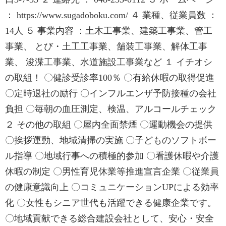
： https://www.sugadoboku.com/ ４ 業種、従業員数 ：
14人 ５ 事業内容 ：土木工事業、建築工事業、管工
事業、 とび・土工工事業、舗装工事業、解体工事
業、 浚渫工事業、水道施設工事業など １ イチオシ
の取組！ 〇健診受診率100％ 〇有給休暇の取得促進
〇定時退社の励行 〇インフルエンザ予防接種の会社
負担 〇毎朝の血圧測定、検温、アルコールチェック
２ その他の取組 〇屋内全面禁煙 〇運動機会の提供
〇挨拶運動、地域清掃の実施 〇子どものソフトボー
ル指導 〇地域行事への積極的参加 〇看護休暇や介護
休暇の制定 〇男性育児休業等推進宣言企業 〇従業員
の健康意識向上 〇コミュニケーションUPによる効率
化 〇女性もシニア世代も活躍できる健康企業です。
〇地域貢献できる総合建設会社として、安心・安全