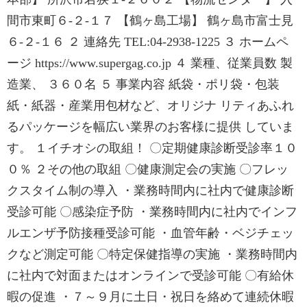
間市東町６-２-１７ 【鶴ヶ島工場】 鶴ヶ島市富士見
６-２-１６ ２ 連絡先 TEL:04-2938-1225 ３ ホームペ
ージ https://www.supergag.co.jp ４ 業種、従業員数 製
造業、 ３６０名 ５ 事業内容 紙袋・ポリ袋・包装
紙・紙器・産業用包材など、オリジナ リティあふれ
るパッケージを幅広い業界のお客様に提供 していま
す。 １イチオシの取組！ 〇定期健康診断受診率１０
０％ ２その他の取組 〇健康測定会の実施 〇フレッ
クスタイム制の導入 ・業務時間内に社内で健康診断
受診可能 〇感染症予防 ・業務時間内に社内でインフ
ルエンザ予防接種受診可能 ・血管年齢・ベジチェッ
クなど測定可能 〇特定保健指導の実施 ・業務時間内
に社内で対面またはオンラインで受診可能 〇有給休
暇の促進 ・７～９月に土日・祝日を絡めて連続休暇