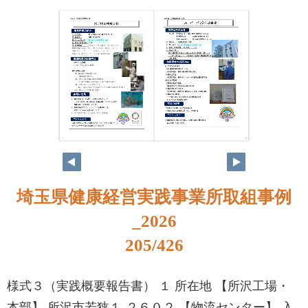
188
189
埼玉県健康経営実践事業所取組事例
_2026
205/426
様式３（実践概要報告書） １ 所在地 【所沢工場・
本部】 所沢市若狭１-２６０２ 【物流センター】 入