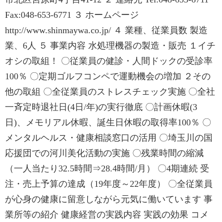
Fax:048-653-6771 ３ ホームページ
http://www.shinmaywa.co.jp/ ４ 業種、従業員数 製造
業、6人 ５ 事業内容 水処理機器の製造・販売 １イチ
オシの取組！ 〇従業員の健診・人間ドックの受診率
100％ 〇定期ゴルフコンペで運動機会の増加 ２その
他の取組 〇全従業員のストレスチェック実施 〇全社
一斉定時退社日(4日/年)の実行徹底 〇計画休暇(3
日)、メモリアル休暇、誕生日休暇の取得率100％ 〇
メンタルヘルス・健康相談窓口の活用 〇埼玉川の国
応援団での河川美化活動の実施 〇残業時間の縮減
（一人当たり32.5時間⇒28.4時間/月） 〇4期連続 受
注・売上予算の達成（19年度～22年度） 〇全従業員
が心身の健康に留意しながら元気に働いています 事
業所等の紹介 健康経営の実践内容 実践の効果 コメ