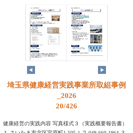
4
5
埼玉県健康経営実践事業所取組事例
_2026
20/426
健康経営の実践内容 写真様式３（実践概要報告書）
１ さいたま市北区宮原町1-505-1 ２ 048-660-1964 ３