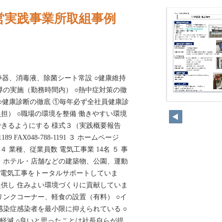
営実践事業所取組事例
浄器、消毒液、除菌シート常設 ○健康維持
導の実施（勤務時間内） ○熱中症対策の徹
 ○健康診断の徹底 ①毎年必ず全社員健康診
178
担） ○職場の環境を整備 働きやすい環境
きるようにする 様式３（実践概要報告
189 FAX048-788-1191 ３ ホームページ
etsu.com ４ 業種、従業員数 電気工事業 14名 ５ 事
・ホテル・店舗などの建築物、公園、運動
組 電気工事をトータルサポートしていま
供し 住みよい環境づくりに貢献していま
リンクコーナー、軽食の設置（有料） ○イ
感染症感染者を最小限に抑えられている ○
ス軽減 ○良いと思ったことは社長自らが提