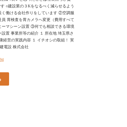
す ○建設業の３Kをなるべく減らせるよう
長く働ける会社作りをしています ②空調服
全社員 胃検査を胃カメラへ変更（費用すべて
ヒーマシーン設置 ③何でも相談できる環境
設置 事業所等の紹介 １ 所在地 埼玉県さ
 健康経営の実践内容 １ イチオシの取組！ 実
伸建電設 株式会社
194
る