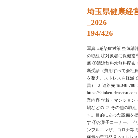
埼玉県健康経
_2026
194/426
写真 ○感染症対策 空気清
の取組 ①対象者に保健指
底 ①清涼飲料水無料配布
断受診（費用すべて会社負
を整え、ストレスを軽減で
書） ２ 連絡先 ℡048-788-1
https://shinken-dens
業内容 学校・マンション
場などの ２ その他の取
す。目的にあった設備を提
す ①お菓子コーナー、ド
ンフルエンザ、コロナ等 
病気の早期発見 ○ストレ