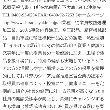
践概要報告書）1所在地白岡市下大崎869-12連絡先
TEL:0480-93-0234 FAX: 0480-92-7253 3ホームページ
http://www.shiraokayakin.cojp/ 4業種、従業員数熱処理
加工業、20人5事業内容油圧、空圧部品、精密機械部
品、自動車並に輸送機械部品などの製造、熱処理加
工1イチオシの取組！2その他の取組＊従業＊健診の
充実年に一度の従業員の一般健診に加え、工場で薬
品を扱う者には、特別の健診も実施している＊シニ
アの方の活躍しやすい職場シニアの方の採用を積極
的にしており県のシニア活躍推進宣言企業の認定を
取得員の健康つくり・控室にて、健康メニューを定
期的に紹介0社員の健康に対する意識が高くなった0
社員の健診受診率が向上し、禁煙にチャレンジする
者も増加（禁煙成功者4名）0社員が働ける喜びを実