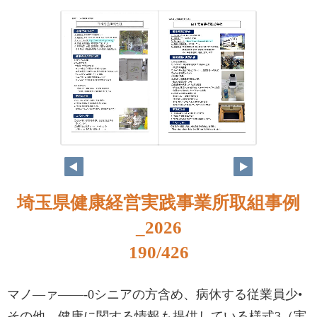
174
175
埼玉県健康経営実践事業所取組事例
_2026
190/426
マノ―ァ――-0シニアの方含め、病休する従業員少•
その他、健康に関する情報も提供している様式3（実