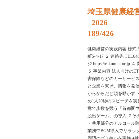
埼玉県健康経
_2026
189/426
健康経営の実践内容 様式
町5-4-17 ２ 連絡先 TEL048
ジ https://e-kumiai
５ 事業内容 法人向けのE
害保険などのカーサービス
と企業を繋ぎ、情報を発信
からからだと頭を動かす 
め1人20秒のスピーチを実
覚で歩数を競う「首都圏ウ
脱出ゲーム」の導入 ２そ
・共用部分のアルコール除
業務中BGM導入でリラック
周辺のゴミ拾いを実施 ●