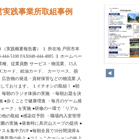
営実践事業所取組事例
３（実践概要報告書） １ 所在地 戸田市本
-444-5108 FAX048-444-4885 ３ ホームペー
.or.jp ４ 業種、従業員数 サービス・物流業、15人
172
TCカード、給油カード、 カーリース、損
 広告物の発送・資材保管などの物流業 人
しております。 １イチオシの取組！ ●朝
・毎朝のラジオ体操の実施 ・毎朝お題を決
施 ●歩くことで健康増進 ・毎月のゲーム感
ォーク」を実施 ●研修の一環で「リアル
の他の取組 ●感染症予防 ・職場内入室管理
菌の実施 ●昼食時に具沢山スープの提供 ●
ス＆集中力UP ●毎朝全員で10分間清掃＆
健康意識の向上 ●コミュニケーションの向上