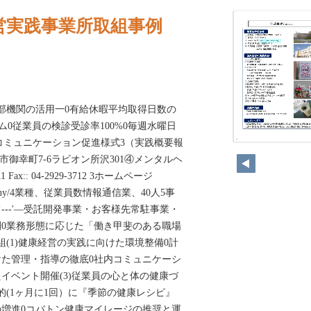
営実践事業所取組事例
部機関の活用一0有給休暇平均取得日数の
マム0従業員の検診受診率100%0毎週水曜日
)コミュニケーション促進様式3（実践概要報
166
市御幸町7-6ラビオン所沢301④メンタルヘ
1 Fax:: 04-2929-3712 3ホームページ
p/company/4業種、従業員数情報通信業、40人5事
---'―受託開発事業・お客様先常駐事業・
0業務形態に応じた「働き甲斐のある職場
組(1)健康経営の実践に向けた環境整備0計
た管理・指導の徹底0社内コミュニケーシ
イベント開催(3)従業員の心と体の健康づ
的(1ヶ月に1回）に『季節の健康レシピ』
増進0コバトン健康マイレージの推奨と運