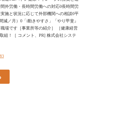
間外労働・長時間労働への対応0長時間労
実施と状況に応じて外部機関への相談0平
時間減／月）0「i動きやすさ」「やり甲斐』
職場です［事業所等の紹介］ ［健康経営
取組！［ コメント、PR] 株式会社システ
183
る