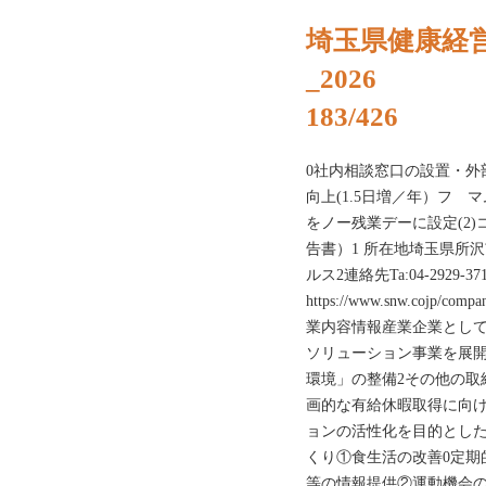
埼玉県健康経
_2026
183/426
0社内相談窓口の設置・外
向上(1.5日増／年）フゞ
をノー残業デーに設定(2
告書）1 所在地埼玉県所沢
ルス2連絡先Ta:04-2929-371
https://www.snw.coj
業内容情報産業企業として
ソリューション事業を展開
環境」の整備2その他の取
画的な有給休暇取得に向け
ョンの活性化を目的とした
くり①食生活の改善0定期
等の情報提供②運動機会の