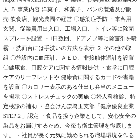
人 ５ 事業内容 洋菓子、和菓子、パンの製造及び販
売 飲食店、観光農園の経営 〇感染症予防 ・来客用
玄関、従業員用出入口、工場入口、 トイレ等に除菌
スプレーを設置 ・1日数回、ドアノブ等に除菌剤を噴
霧 ・洗面台には手洗いの方法を表示 ２ その他の取
組 〇施設内に血圧計、ＡＥＤ、非接触体温計を設置
〇健康食、口腔ケアに関する情報提供 ・食堂に口腔
ケアのリーフレットや 健康食に関するカードや書籍
を設置 〇カロリー表示のある仕出し弁当のメニュー
を掲示 〇ストレスチェックの実施 〇婦人科検診、特
定検診の補助 ・協会けんぽ埼玉支部「健康優良企業
STEP２」認定 ・食品を扱う企業として、安心安全の
製品をお届けするため、今後も衛生管理を徹底しま
す。 ・社員が長く元気に勤められる職場環境を作る