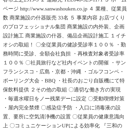
ページ http://www.sanwashouken.co.jp ４ 業種、従業員
数 商業施設の什器販売 33名 ５ 事業内容 お店づくり
のプロフェッショナル集団 商業施設の内外装、企画
設計施工 商業施設の什器、備品企画設計施工 １イチ
オシの取組！ 〇全従業員の健診受診率１００％ ・勤
務時間に受診、全額会社負担 ・再検査対象者受診率
１００％ 〇社員旅行など社内イベントの開催 ・サン
フランシスコ・広島・京都・沖縄 ・ゴルフコンペ・
ボーリング大会・BBQ ・社長のおごり自販機にて特
保飲料提供 ２その他の取組 〇適切な働き方の実現
・毎週水曜日をノー残業デーに設定 〇受動喫煙対策
・屋内完全禁煙 〇感染症予防 ・入口に消毒液の設
置、要所に空気清浄機の設置 〇従業員の健康意識向
上 〇コミュニケーションUPによる効率化 『三和の