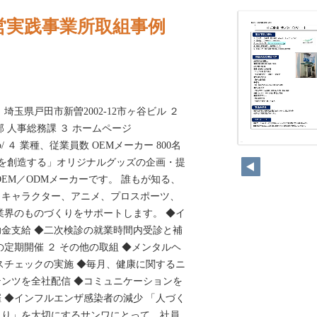
営実践事業所取組事例
埼玉県戸田市新曽2002-12市ヶ谷ビル ２
 総務部 人事総務課 ３ ホームページ
rp.co.jp/ ４ 業種、従業員数 OEMメーカー 800名
158
動を創造する」オリジナルグッズの企画・提
EM／ODMメーカーです。 誰もが知る、
、キャラクター、アニメ、プロスポーツ、
業界のものづくりをサポートします。 ◆イ
金支給 ◆二次検診の就業時間内受診と補
の定期開催 ２ その他の取組 ◆メンタルヘ
スチェックの実施 ◆毎月、健康に関するニ
ンツを全社配信 ◆コミュニケーションを
 ◆インフルエンザ感染者の減少 「人づく
くり」を大切にするサンワにとって、社員