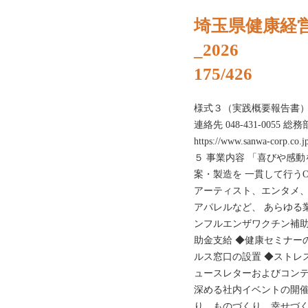
埼玉県健康経
_2026
175/426
様式３（実践概要報告書） 
連絡先 048-431-0055
https://www.sanwa-co
５ 事業内容 「喜びや感
案・製造を 一貫して行うO
アーティスト、エンタメ
アパレルなど、 あらゆる
ンフルエンザワクチン補助
助金支給 ◆健康セミナー
ルス窓口の設置 ◆ストレ
ュースレターおよびコンテ
深める社内イベントの開催
り、ものづくり、幸せづ