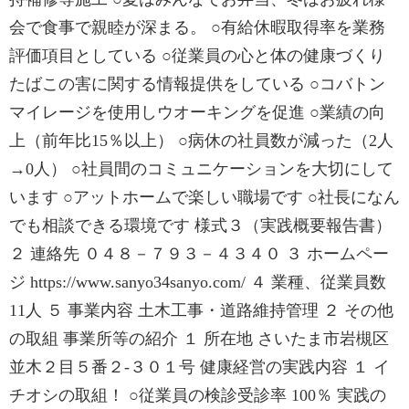
会で食事で親睦が深まる。 ○有給休暇取得率を業務
評価項目としている ○従業員の心と体の健康づくり
たばこの害に関する情報提供をしている ○コバトン
マイレージを使用しウオーキングを促進 ○業績の向
上（前年比15％以上） ○病休の社員数が減った（2人
→0人） ○社員間のコミュニケーションを大切にして
います ○アットホームで楽しい職場です ○社長になん
でも相談できる環境です 様式３（実践概要報告書）
２ 連絡先 ０４８－７９３－４３４０ ３ ホームペー
ジ https://www.sanyo34sanyo.com/ ４ 業種、従業員数
11人 ５ 事業内容 土木工事・道路維持管理 ２ その他
の取組 事業所等の紹介 １ 所在地 さいたま市岩槻区
並木２目５番２-３０１号 健康経営の実践内容 １ イ
チオシの取組！ ○従業員の検診受診率 100％ 実践の