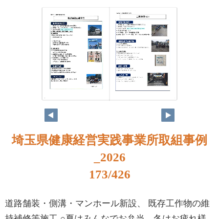
156
157
埼玉県健康経営実践事業所取組事例
_2026
173/426
道路舗装・側溝・マンホール新設、 既存工作物の維
持補修等施工 ○夏はみんなでお弁当、冬はお疲れ様