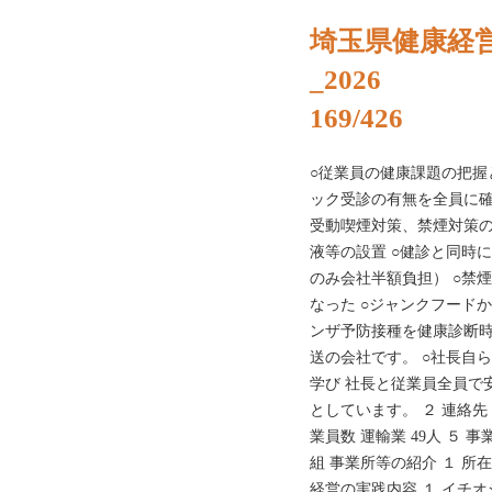
埼玉県健康経
_2026
169/426
○従業員の健康課題の把握
ック受診の有無を全員に確
受動喫煙対策、禁煙対策の
液等の設置 ○健診と同時
のみ会社半額負担） ○禁
なった ○ジャンクフード
ンザ予防接種を健康診断時
送の会社です。 ○社長自
学び 社長と従業員全員で
としています。 ２ 連絡先 04
業員数 運輸業 49人 ５ 
組 事業所等の紹介 １ 所在
経営の実践内容 １ イチオ