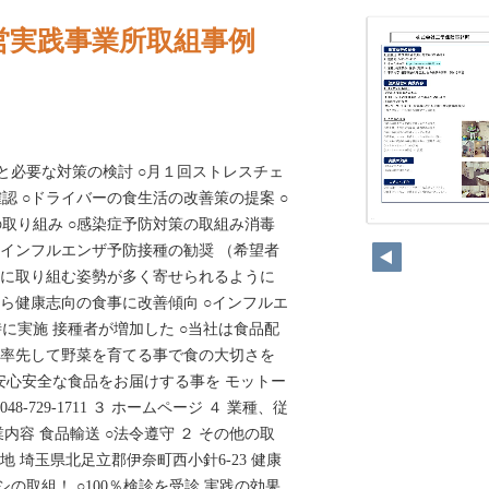
営実践事業所取組事例
と必要な対策の検討 ○月１回ストレスチェ
認 ○ドライバーの食生活の改善策の提案 ○
取り組み ○感染症予防対策の取組み消毒
152
にインフルエンザ予防接種の勧奨 （希望者
煙に取り組む姿勢が多く寄せられるように
から健康志向の食事に改善傾向 ○インフルエ
に実施 接種者が増加した ○当社は食品配
ら率先して野菜を育てる事で食の大切さを
安心安全な食品をお届けする事を モットー
8-729-1711 ３ ホームページ ４ 業種、従
事業内容 食品輸送 ○法令遵守 ２ その他の取
地 埼玉県北足立郡伊奈町西小針6-23 健康
シの取組！ ○100％検診を受診 実践の効果