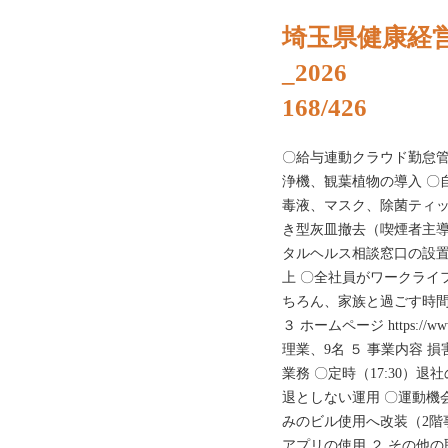
埼玉県健康経
_2026
168/426
〇給与連動クラウド勤怠管
浄機、観葉植物の導入 〇
毒液、マスク、除菌ティッ
き型灰皿撤去（喫煙者主導）
タルヘルス相談窓口の設置
上 〇全社員がワークライ
ちろん、家族と過ごす時間も大切
３ ホームページ https://w
理業、9名 ５ 事業内容
業務 〇定時（17:30）退社
退としない運用 〇運動機
みのビル使用へ改装（2階
アプリの使用 ２ その他の