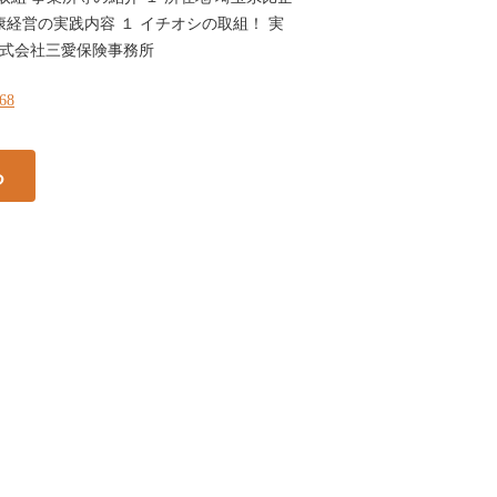
健康経営の実践内容 １ イチオシの取組！ 実
株式会社三愛保険事務所
168
る