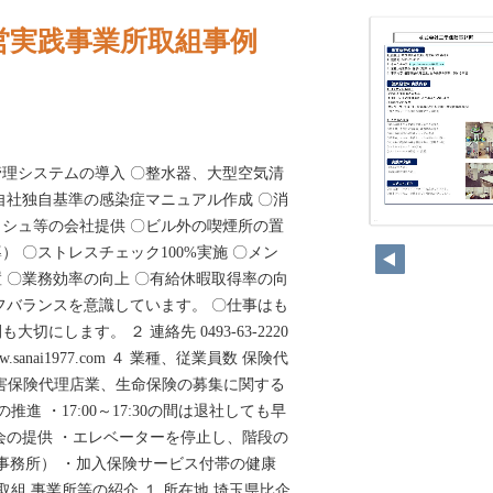
営実践事業所取組事例
理システムの導入 〇整水器、大型空気清
自社独自基準の感染症マニュアル作成 〇消
シュ等の会社提供 〇ビル外の喫煙所の置
152
 〇ストレスチェック100%実施 〇メン
 〇業務効率の向上 〇有給休暇取得率の向
フバランスを意識しています。 〇仕事はも
にします。 ２ 連絡先 0493-63-2220
ww.sanai1977.com ４ 業種、従業員数 保険代
 損害保険代理店業、生命保険の募集に関する
の推進 ・17:00～17:30の間は退社しても早
会の提供 ・エレベーターを停止し、階段の
事務所） ・加入保険サービス付帯の健康
取組 事業所等の紹介 １ 所在地 埼玉県比企