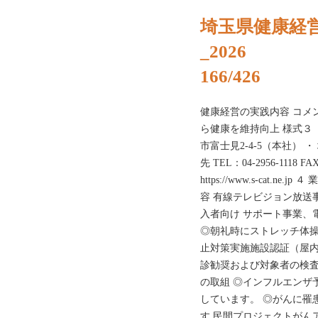
埼玉県健康経
_2026
166/426
健康経営の実践内容 コメ
ら健康を維持向上 様式３
市富士見2-4-5（本社） 
先 TEL：04-2956-1118 
https://www.s-cat.
容 有線テレビジョン放送
入者向け サポート事業、
◎朝礼時にストレッチ体操
止対策実施施設認証（屋内
診勧奨および対象者の検査
の取組 ◎インフルエンザ予
しています。 ◎がんに罹
す 民間プロジェクトがんア