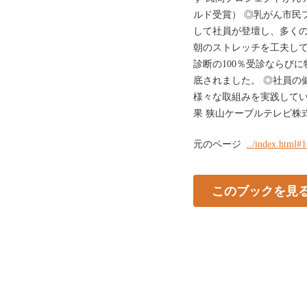
ルド受賞） ◎乳がん市民
して社員が登壇し、多くの
朝のストレッチを工夫して
診断の100％受診ならび
底されました。 ◎社員の
様々な取組みを実践してい
果 狭山ケーブルテレビ株
元のページ
../index.html#
このブックを見