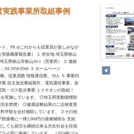
営実践事業所取組事例
ント、PR ◎これからも従業員が楽しみなが
（実践概要報告書） １ 所在地 埼玉県狭山
・ 埼玉県狭山市狭山20-1（営業所） ２ 連絡
150
FAX：04-2958-0566 ３ ホームページ
ne.jp ４ 業種、従業員数 情報通信業、39人 ５ 事業内
事業 自主放送番組製作、電気通信事業、加
電気・ガス取次事業 １イチオシの取組！
を実施しています。 ◎埼玉県受動喫煙防
完全禁煙） ◎健康診断結果の二次検査受
料半額を会社補助しています。 ２その他
防接種に一律2,000円の接種補助を 支給
患しても就労を継続出来る共生社会を目指
ライ部に参画しています。 （2024年ゴー