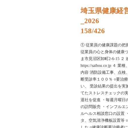
埼玉県健康経
_2026
158/426
① 従業員の健康課題の把
従業員の心と身体の健康づく
ま市見沼区卸町2-6-15 ２ 連
https://saibou.co.
内容 消防設備工事、点検
断受診率１００％ ○要治
い、 受診結果の提出を実
てたストレスチェックの実
退社を促進 ・毎週月曜日
の訪問販売 ・インフルエ
ルヘルス相談窓口の設置 
タ、空気清浄機板設置等 
した ○健康診断要治療者