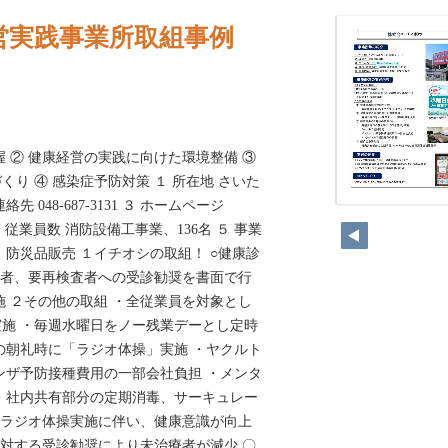
営実践事業所取組事例
握 ② 健康経営の実践に向けた環境整備 ③
り ④ 感染症予防対策 １ 所在地 さいた
絡先 048-687-3131 ３ ホームページ
142
jp ４ 業種、従業員数 消防設備工事業、136名 ５ 事業
、防災品販売 １イチオシの取組！ ○健康診
療者、要再検査者への受診勧奨を書面で行
施 ２その他の取組 ・全従業員を対象とし
施 ・毎週水曜日をノー残業デーとし定時
の朝礼時に「ラジオ体操」実施 ・ヤクルト
ンザ予防接種費用の一部会社負担 ・メンタ
・社内共有部分の定期消毒、サーキュレー
○ラジオ体操実施に伴い、健康意識が向上
に対する受診勧奨により未治療者が減少 〇