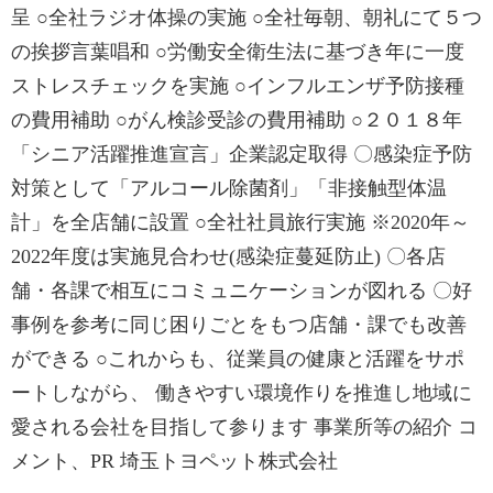
呈 ○全社ラジオ体操の実施 ○全社毎朝、朝礼にて５つ
の挨拶言葉唱和 ○労働安全衛生法に基づき年に一度
ストレスチェックを実施 ○インフルエンザ予防接種
の費用補助 ○がん検診受診の費用補助 ○２０１８年
「シニア活躍推進宣言」企業認定取得 〇感染症予防
対策として「アルコール除菌剤」「非接触型体温
計」を全店舗に設置 ○全社社員旅行実施 ※2020年～
2022年度は実施見合わせ(感染症蔓延防止) 〇各店
舗・各課で相互にコミュニケーションが図れる 〇好
事例を参考に同じ困りごとをもつ店舗・課でも改善
ができる ○これからも、従業員の健康と活躍をサポ
ートしながら、 働きやすい環境作りを推進し地域に
愛される会社を目指して参ります 事業所等の紹介 コ
メント、PR 埼玉トヨペット株式会社