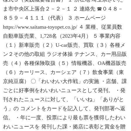
ま市中央区上落合２－２－１ ２ 連絡先 ☎０４８－
８５９－４１１１（代表） ３ ホームページ
https://www.saitama-toyopet.co.jp/ ４ 業種、従業員数
自動車販売業、1,728名（2023年4月） ５ 事業内容
（１）新車販売（２）U-car販売、買取（３）各種メ
ン２その他の取組 ラジオ体操 テナンス、カー用品販
売（４）各種保険取扱（５）情報機器、OA機器販売
（６）カーリース、カーシェア（７）飲食事業（東
京純豆腐） 〇「わいわい大作戦」の実施 ・店舗、課
ごとに好事例をわいわいニュースとして発刊。 ・発
刊されたニュースに対して、「いいね」「ありがと
う」の コメントをカードを記入して、発刊部署へ返
信。 ・年に一度、投票により最も票を獲得したわい
わいニュースを 発刊した課・拠店に表彰と賞金を贈