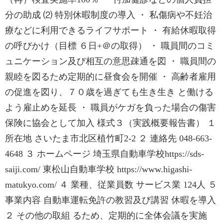
分の助成 ⑵ 特別休暇制度の導入 ・ 私傷病や不妊治
療などに利用できるライフサポート ・ 有給休暇取得
の呼びかけ（目標 ６日+＠の取得） ・ 職員間のコミ
ュニケーション及び相互の意思疎通を図 ・ 職員間の
親睦を図るため定期的に昼食会を開催 ・ 高齢者雇用
の促進を図り、７０歳を過ぎても生き生き と働ける
よう雇止めを延長 ・ 職員がケガを負った場合の傷害
保険に協会として加入 様式３（実践概要報告書） １
所在地 さいたま市北区植竹町2-2 ２ 連絡先 048-663-
4648 ３ ホームページ 埼玉県自動車学校https://sds-
saiji.com/ 東松山自動車学校 https://www.higashi-
matukyo.com/ ４ 業種、従業員数 サービス業 124人 ５
事業内容 自動車運転免許の教習及び講習 休暇を導入
２ その他の取組 るため、定期的に全体会議を実施