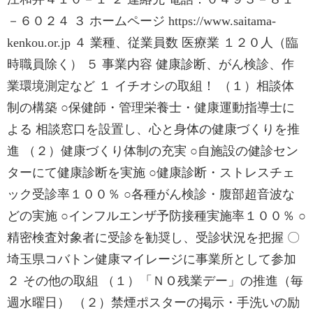
－６０２４ ３ ホームページ https://www.saitama-
kenkou.or.jp ４ 業種、従業員数 医療業 １２０人（臨
時職員除く） ５ 事業内容 健康診断、がん検診、作
業環境測定など １ イチオシの取組！ （１）相談体
制の構築 ○保健師・管理栄養士・健康運動指導士に
よる 相談窓口を設置し、心と身体の健康づくりを推
進 （２）健康づくり体制の充実 ○自施設の健診セン
ターにて健康診断を実施 ○健康診断・ストレスチェ
ック受診率１００％ ○各種がん検診・腹部超音波な
どの実施 ○インフルエンザ予防接種実施率１００％ ○
精密検査対象者に受診を勧奨し、受診状況を把握 〇
埼玉県コバトン健康マイレージに事業所として参加
２ その他の取組 （１）「ＮＯ残業デー」の推進（毎
週水曜日） （２）禁煙ポスターの掲示・手洗いの励