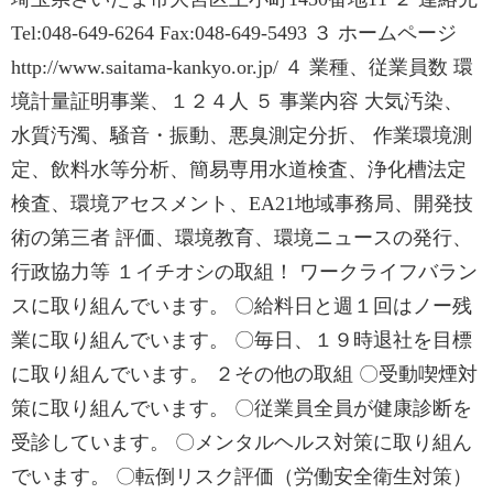
Tel:048-649-6264 Fax:048-649-5493 ３ ホームページ
http://www.saitama-kankyo.or.jp/ ４ 業種、従業員数 環
境計量証明事業、１２４人 ５ 事業内容 大気汚染、
水質汚濁、騒音・振動、悪臭測定分折、 作業環境測
定、飲料水等分析、簡易専用水道検査、浄化槽法定
検査、環境アセスメント、EA21地域事務局、開発技
術の第三者 評価、環境教育、環境ニュースの発行、
行政協力等 １イチオシの取組！ ワークライフバラン
スに取り組んでいます。 〇給料日と週１回はノー残
業に取り組んでいます。 〇毎日、１９時退社を目標
に取り組んでいます。 ２その他の取組 〇受動喫煙対
策に取り組んでいます。 〇従業員全員が健康診断を
受診しています。 〇メンタルヘルス対策に取り組ん
でいます。 〇転倒リスク評価（労働安全衛生対策）