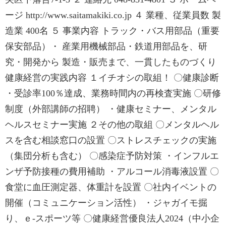
ージ http://www.saitamakiki.co.jp ４ 業種、従業員数 製
造業 400名 ５ 事業内容 トラック・バス用部品（重要
保安部品）・ 産業用機械部品・鉄道用部品を、研
究・開発から 製造・販売まで、一貫したものづくり
健康経営の実践内容 １イチオシの取組！ 〇健康診断
・受診率100％達成、業務時間内の再検査実施 〇研修
制度（外部講師の招聘） ・健康セミナー、メンタル
ヘルスセミナー実施 ２その他の取組 〇メンタルヘル
スを含む相談窓口の設置 〇ストレスチェックの実施
（集団分析も含む） 〇感染症予防対策 ・インフルエ
ンザ予防接種の費用補助 ・アルコール消毒液設置 〇
食堂に血圧測定器、体重計を設置 〇社内イベントの
開催（コミュニケーション活性） ・ジャガイモ掘
り、ｅ-スポーツ等 〇健康経営優良法人2024（中小企