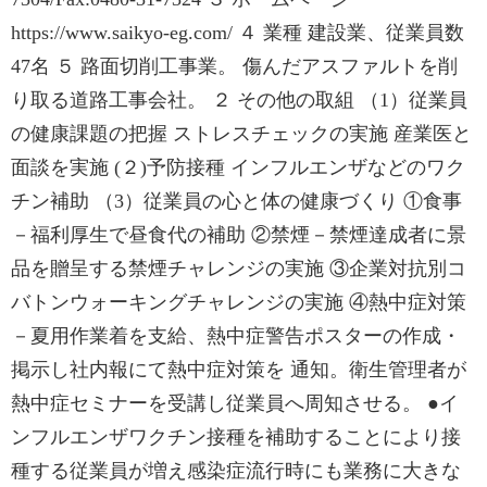
https://www.saikyo-eg.com/ ４ 業種 建設業、従業員数
47名 ５ 路面切削工事業。 傷んだアスファルトを削
り取る道路工事会社。 ２ その他の取組 （1）従業員
の健康課題の把握 ストレスチェックの実施 産業医と
面談を実施 (２)予防接種 インフルエンザなどのワク
チン補助 （3）従業員の心と体の健康づくり ①食事
－福利厚生で昼食代の補助 ②禁煙－禁煙達成者に景
品を贈呈する禁煙チャレンジの実施 ③企業対抗別コ
バトンウォーキングチャレンジの実施 ④熱中症対策
－夏用作業着を支給、熱中症警告ポスターの作成・
掲示し社内報にて熱中症対策を 通知。衛生管理者が
熱中症セミナーを受講し従業員へ周知させる。 ●イ
ンフルエンザワクチン接種を補助することにより接
種する従業員が増え感染症流行時にも業務に大きな