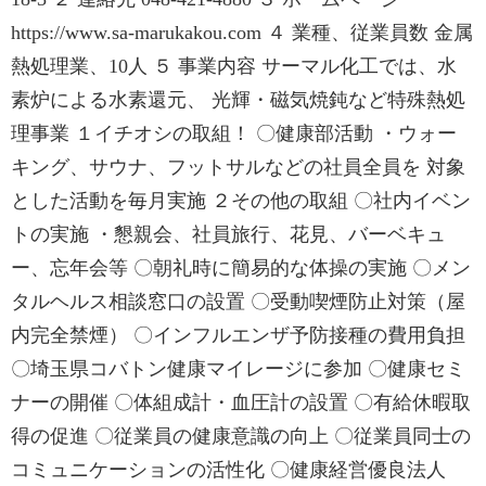
https://www.sa-marukakou.com ４ 業種、従業員数 金属
熱処理業、10人 ５ 事業内容 サーマル化工では、水
素炉による水素還元、 光輝・磁気焼鈍など特殊熱処
理事業 １イチオシの取組！ 〇健康部活動 ・ウォー
キング、サウナ、フットサルなどの社員全員を 対象
とした活動を毎月実施 ２その他の取組 〇社内イベン
トの実施 ・懇親会、社員旅行、花見、バーベキュ
ー、忘年会等 〇朝礼時に簡易的な体操の実施 〇メン
タルヘルス相談窓口の設置 〇受動喫煙防止対策（屋
内完全禁煙） 〇インフルエンザ予防接種の費用負担
〇埼玉県コバトン健康マイレージに参加 〇健康セミ
ナーの開催 〇体組成計・血圧計の設置 〇有給休暇取
得の促進 〇従業員の健康意識の向上 〇従業員同士の
コミュニケーションの活性化 〇健康経営優良法人