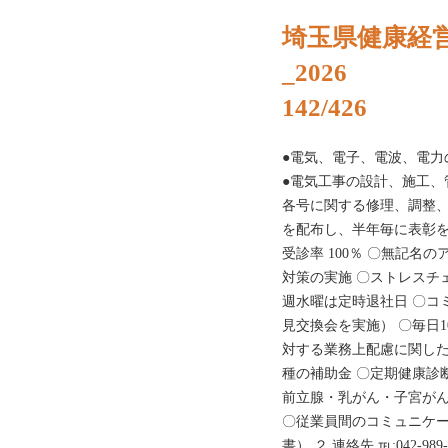
埼玉県健康経
_2026
142/426
●電気、電子、電波、電力
●電気工事の設計、施工、
各号に関する修理、調整、
を配布し、半年毎に表彰を
受診率 100％ 〇無記名
対策の実施 〇ストレスチェ
週水曜は定時退社日 〇コ
見交換会を実施） 〇毎日1
対する業務上配慮に関した
種の補助金 〇定期健康診
前立腺・乳がん・子宮がん
〇従業員間のコミュニケー
書） ２ 連絡先 ℡:042-989-