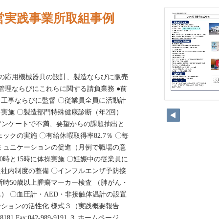
営実践事業所取組事例
の応用機械器具の設計、製造ならびに販売
管理ならびにこれらに関する請負業務 ●前
工事ならびに監督 〇従業員全員に活動計
126
実施 〇製造部門特殊健康診断（年2回）
のアンケートで不満、要望からの課題抽出と
ックの実施 〇有給休暇取得率82.7％ 〇毎
ミュニケーションの促進（月例で職場の意
0時と15時に体操実施 〇妊娠中の従業員に
社内制度の整備 〇インフルエンザ予防接
断時50歳以上腫瘍マーカー検査 （肺がん・
） 〇血圧計・AED・非接触体温計の設置
ションの活性化 様式３（実践概要報告
8181 Fax:042-989-9191 ３ ホームページ