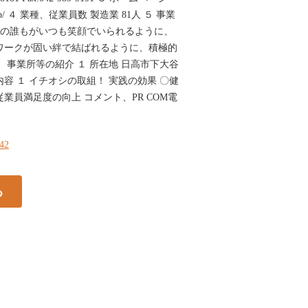
hi.co.jp/ ４ 業種、従業員数 製造業 81人 ５ 事業
社員の誰もがいつも笑顔でいられるように、
ワークが固い絆で結ばれるように、積極的
 事業所等の紹介 １ 所在地 日高市下大谷
内容 １ イチオシの取組！ 実践の効果 〇健
業員満足度の向上 コメント、PR COM電
142
る