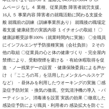
ムページ なし ４ 業種、従業員数 障害者就労支援、
16人 ５ 事業内容 障害者の就職活動に関わる支援全
般 就職前の訓練（訓練事業所あり） 就職後の職場定
着支援 健康経営の実践内容 １イチオシの取組！ 〇
健康診断受診率100%（就業時間内に実施） 〇全職員
にインフルエンザ予防接種実施（会社負担） ２その
他の取組 〇従業員の心と体の健康づくり ・完全屋内
禁煙により、受動喫煙を避ける ・有給休暇取得を促
進 ・ノー残業デーの設置 ・健康保険委員による声か
け （「こころの耳」を活用したメンタルヘルスケア
など） ・昼休みを利用したウオーキングの実施 〇感
染症予防対策 ・換気の徹底、空気清浄機の導入 ・パ
ーティション、消毒液を設置 実践の効果 〇徹底した
感染症予防により職員・利用者の 感染拡大を防ぐこ