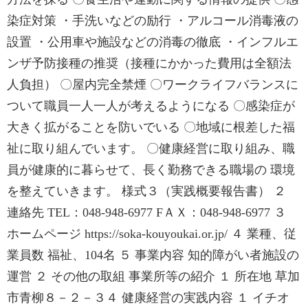
染症対策 ・手洗いなどの励行 ・アルコール消毒液の
設置 ・公用車や施設などの消毒の徹底 ・インフルエ
ンザ予防接種の推奨（接種にかかった費用は全額法
人負担） 〇屋内完全禁煙 〇ワークライフバランスに
ついて職員一人一人が考えるようになる 〇感染症が
大きく拡がることを防いでいる 〇地域に根差した福
祉に取り組んでいます。 〇健康経営に取り組み、職
員が健康的に暮らせて、長く勤務できる職場の 環境
を整えていきます。 様式３（実践概要報告書） ２
連絡先 TEL：048-948-6977 FＡＸ：048-948-6977 ３
ホームページ https://soka-kouyoukai.or.jp/ ４ 業種、従
業員数 福祉、104名 ５ 事業内容 知的障がい者施設の
運営 ２ その他の取組 事業所等の紹介 １ 所在地 草加
市青柳８－２－３４ 健康経営の実践内容 １ イチオ