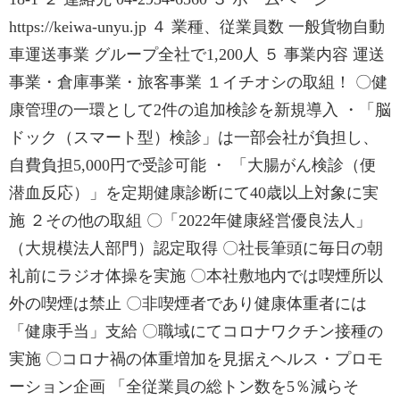
https://keiwa-unyu.jp ４ 業種、従業員数 一般貨物自動
車運送事業 グループ全社で1,200人 ５ 事業内容 運送
事業・倉庫事業・旅客事業 １イチオシの取組！ 〇健
康管理の一環として2件の追加検診を新規導入 ・「脳
ドック（スマート型）検診」は一部会社が負担し、
自費負担5,000円で受診可能 ・ 「大腸がん検診（便
潜血反応）」を定期健康診断にて40歳以上対象に実
施 ２その他の取組 〇「2022年健康経営優良法人」
（大規模法人部門）認定取得 〇社長筆頭に毎日の朝
礼前にラジオ体操を実施 〇本社敷地内では喫煙所以
外の喫煙は禁止 〇非喫煙者であり健康体重者には
「健康手当」支給 〇職域にてコロナワクチン接種の
実施 〇コロナ禍の体重増加を見据えヘルス・プロモ
ーション企画 「全従業員の総トン数を5％減らそ