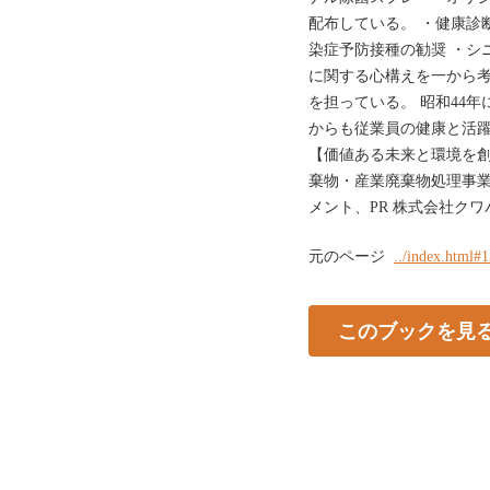
配布している。 ・健康診
染症予防接種の勧奨 ・シ
に関する心構えを一から考
を担っている。 昭和44
からも従業員の健康と活
【価値ある未来と環境を創
棄物・産業廃棄物処理事業
メント、PR 株式会社ク
元のページ
../index.html#
このブックを見