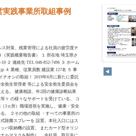
営実践事業所取組事例
ルス対策、残業管理による社員の疲労度チ
３（実践概要報告書） １ 所在地 埼玉県さ
 ２ 連絡先 TEL 048-852-7496 ３ ホーム
104
in.co.jp ４ 業種、従業員数 建設業 127名 ５ 事
イチオシの取組！ 2019年8月に新たに委託
全衛生管理者 等による安全衛生委員会を
数える。 健康相談、年2回の健康診断結果
等々 の様々なサポートを受けている。 コ
（3ヵ所）職場巡視を実施し、健康・安全
る。 ２その他の取組 ・すべての事業所の
式除菌スプレーを 設置。本社入口にはス
ッパ収納機の設置。 またカード型オリジ
ナルマスクを制作し、 全社員、取引先に