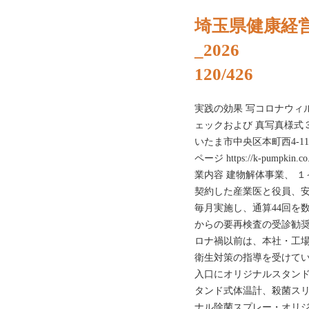
埼玉県健康経
_2026
120/426
実践の効果 写コロナウィ
ェックおよび 真写真様式
いたま市中央区本町西4-11-10
ページ https://k-pumpk
業内容 建物解体事業、 １
契約した産業医と役員、安
毎月実施し、通算44回を
からの要再検査の受診勧奨
ロナ禍以前は、本社・工場
衛生対策の指導を受けてい
入口にオリジナルスタンド
タンド式体温計、殺菌スリ
ナル除菌スプレー・オリジ