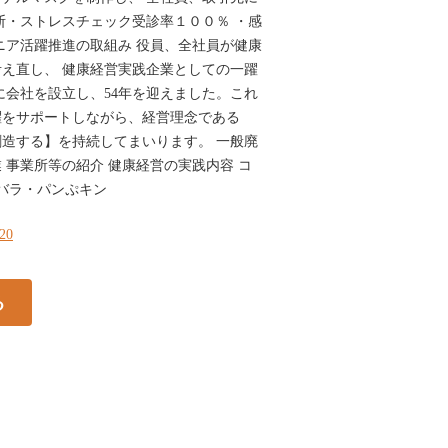
断・ストレスチェック受診率１００％ ・感
ニア活躍推進の取組み 役員、全社員が健康
え直し、 健康経営実践企業としての一躍
年に会社を設立し、54年を迎えました。これ
躍をサポートしながら、経営理念である
造する】を持続してまいります。 一般廃
 事業所等の紹介 健康経営の実践内容 コ
ワバラ・パンぷキン
120
る