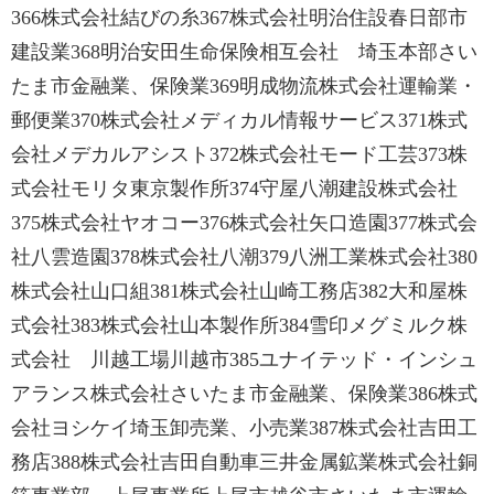
366株式会社結びの糸367株式会社明治住設春日部市
建設業368明治安田生命保険相互会社 埼玉本部さい
たま市金融業、保険業369明成物流株式会社運輸業・
郵便業370株式会社メディカル情報サービス371株式
会社メデカルアシスト372株式会社モード工芸373株
式会社モリタ東京製作所374守屋八潮建設株式会社
375株式会社ヤオコー376株式会社矢口造園377株式会
社八雲造園378株式会社八潮379八洲工業株式会社380
株式会社山口組381株式会社山崎工務店382大和屋株
式会社383株式会社山本製作所384雪印メグミルク株
式会社 川越工場川越市385ユナイテッド・インシュ
アランス株式会社さいたま市金融業、保険業386株式
会社ヨシケイ埼玉卸売業、小売業387株式会社吉田工
務店388株式会社吉田自動車三井金属鉱業株式会社銅