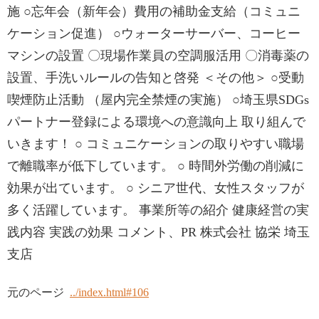
施 ○忘年会（新年会）費用の補助金支給（コミュニ
ケーション促進） ○ウォーターサーバー、コーヒー
マシンの設置 〇現場作業員の空調服活用 〇消毒薬の
設置、手洗いルールの告知と啓発 ＜その他＞ ○受動
喫煙防止活動 （屋内完全禁煙の実施） ○埼玉県SDGs
パートナー登録による環境への意識向上 取り組んで
いきます！ ○ コミュニケーションの取りやすい職場
で離職率が低下しています。 ○ 時間外労働の削減に
効果が出ています。 ○ シニア世代、女性スタッフが
多く活躍しています。 事業所等の紹介 健康経営の実
践内容 実践の効果 コメント、PR 株式会社 協栄 埼玉
支店
元のページ
../index.html#106