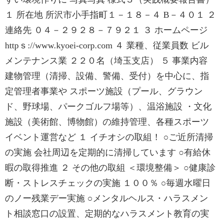
１ 所在地 所沢市小手指町１－１８－４ B－４０１ ２
連絡先 ０４－２９２８－７９２１ ３ ホームページ
httpｓ://www.kyoei-corp.com ４ 業種、従業員数 ビル
メンテナンス業 ２２０名（埼玉支店） ５ 事業内容
建物管理（清掃、設備、警備、受付）を中心に、指
定管理者事業や スポーツ施設（プール、グラウン
ド、野球場、パークゴルフ場等）、温浴施設 ・文化
施設（美術館、博物館）の維持管理、各種スポーツ
イベント運営など １ イチオシの取組！ ○ご近所清掃
の実施 会社周辺を定期的に清掃しています ○有給休
暇の取得推進 ２ その他の取組 ＜環境整備＞ ○健康診
断・ストレスチェックの実施 １００％ ○毎週水曜日
のノー残業デー実施 ○メンタルヘルス・ハラスメン
ト相談窓口の設置、定期的なハラスメント教育の実