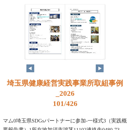
84
85
埼玉県健康経営実践事業所取組事例
_2026
101/426
マム0埼玉県SDGsパートナーに参加-一様式3（実践概
要報告書）1所在地加須市鴻茎11102連絡先0480-73-