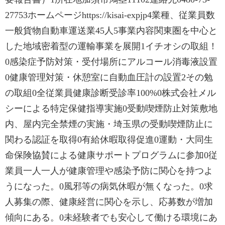
27753ホームページhttps://kisai-expjp4業種、従業員数
一般貨物自動車運送業45人5事業内容関東圏を中心と
した地域密着型の運輸事業を展開1イチオシの取組！
0感染症予防対策・受付場所にアルコール消毒液設置
0健康管理対策・休憩室に自動血圧計の設置2その勉
の取組0全従業員健康診断受診率100%0株式会社メル
シーによる特定保健指導実施0受動喫煙防止対策敷地
内、屋内完全禁煙の実施・埼玉県の受動喫煙防止に
関わる認証を取得0有給休暇取得促進0運動・大同生
命保険協賛による健康サポートプログラムに参加0従
業員一人一人が健康管理や感染予防に関心を持つよ
うになった。0風邪等の病気休暇が無くなった。0求
人募集の際、健康経営に関心を示し、応募数が増加
傾向にある。0未経験者でも安心して働ける環境にあ