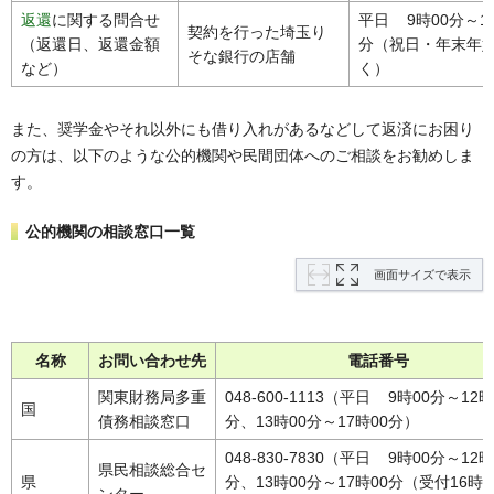
返還
に関する問合せ
平日 9時00分～17
契約を行った埼玉り
（返還日、返還金額
分（祝日・年末年
そな銀行の店舗
など）
く）
また、奨学金やそれ以外にも借り入れがあるなどして返済にお困り
の方は、以下のような公的機関や民間団体へのご相談をお勧めしま
す。
公的機関の相談窓口一覧
画面サイズで表示
名称
お問い合わせ先
電話番号
関東財務局多重
048-600-1113（平日 9時00分～12時
国
債務相談窓口
分、13時00分～17時00分）
048-830-7830（平日 9時00分～12時
県民相談総合セ
県
分、13時00分～17時00分（受付16時3
ンター