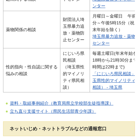
ンター
月曜日～金曜日 午前8
財団法人埼
分～午後5時15分（祝
玉県暴力追
薬物関係の相談
末年始を除く）
放・薬物防
埼玉県暴力追放・薬物
止センター
センター
にじいろ県
毎週土曜日(年末年始を
民相談
18時から21時30分まで
性的指向・性自認に関する
（埼玉県性
時間は22時まで)
悩みの相談
的マイノリ
「にじいろ県民相談」
ティ県民相
玉県性的マイノリティ
談）
相談） - 埼玉県
資料・取組事例紹介（教育局県立学校部生徒指導課）
立ち直り支援サイト（県民生活部青少年課）
ネットいじめ・ネットトラブルなどの通報窓口