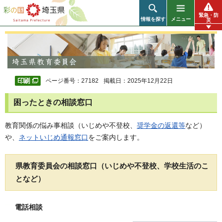
彩の国 埼玉県
緊急・防
情報を探す
メニュー
災
ページ番号：27182
掲載日：2025年12月22日
困ったときの相談窓口
教育関係の悩み事相談（いじめや不登校、
奨学金の返還等
など）
や、
ネットいじめ通報窓口
をご案内します。
県教育委員会の相談窓口（いじめや不登校、学校生活のこ
となど）
電話相談