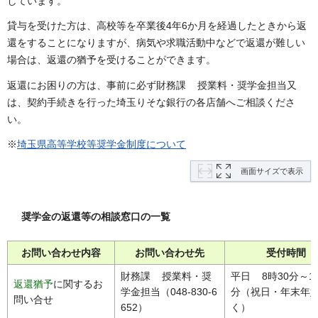
しています。
貸与を受けた方は、高校等を卒業後4年6か月を経過したときから返
還をすることになりますが、病気や求職活動中などで返還が難しい
場合は、返還の猶予を受けることができます。
返還にお困りの方は、事前に必ず財務課 授業料・奨学金担当又
は、契約手続きを行った埼玉りそな銀行の各店舗へご相談くださ
い。
※
埼玉県高等学校等奨学金制度について
画面サイズで表示
奨学金の返還等の相談窓口の一覧
お問い合わせ内容
お問い合わせ先
受付時間
財務課 授業料・奨
平日 8時30分～17
返還猶予
に関するお
学金担当（048-830-6
分（祝日・年末年
問い合せ
652）
く）