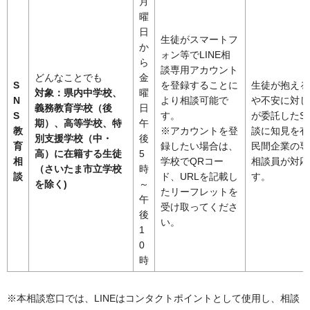
月
曜
日
生徒がスマートフ
か
ォン等でLINE相
ら
談専用アカウント
どんなことでも
金
S
を登録することに
生徒が抱える
対象：県内中学校、
曜
N
より相談可能で
や不安に対し
義務教育学校（後
日
S
す。
が委託したS
期）、高等学校、特
午
教
※アカウントを登
談に知見を有
別支援学校（中・
後
育
録したい場合は、
民間企業の専
高）に在籍する生徒
5
相
学校でQRコー
相談員が対応
（さいたま市立学校
時
談
ド、URLを記載し
す。
を除く)
～
たリーフレットを
午
受け取ってくださ
後
い。
1
0
時
※本相談窓口では、LINEはコンタクトポイントとして使用し、相談