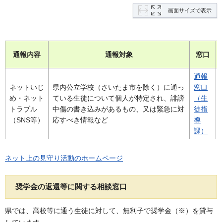
画面サイズで表示
通報内容
通報対象
窓口
通報
ネットいじ
県内公立学校（さいたま市を除く）に通っ
窓口
め・ネット
ている生徒について個人が特定され、誹謗
（生
トラブル
中傷の書き込みがあるもの、又は緊急に対
徒指
（SNS等）
応すべき情報など
導
課）
ネット上の見守り活動のホームページ
奨学金の返還等に関する相談窓口
県では、高校等に通う生徒に対して、無利子で奨学金（※）を貸与