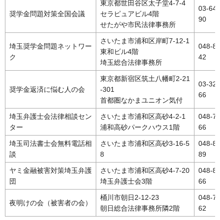
東京都世田谷区太子堂4-7-4
03-64
奨学金問題対策全国会議
セラピュアビル4階
90
せたがや市民法律事務所
さいたま市浦和区岸町7-12-1
埼玉奨学金問題ネットワー
048-8
東和ビル4階
ク
42
埼玉総合法律事務所
東京都新宿区筑土八幡町2-21
03-32
奨学金返済に悩む人の会
-301
66
首都圏なかまユニオン気付
埼玉弁護士会法律相談セン
さいたま市浦和区高砂4-2-1
048-7
ター
浦和高砂パークハウス1階
66
埼玉司法書士会無料電話相
さいたま市浦和区高砂3-16-5
048-8
談
8
89
ヤミ金融被害対策埼玉弁護
さいたま市浦和区高砂4-7-20
048-8
団
埼玉弁護士会3階
66
桶川市朝日2-12-23
048-7
夜明けの会（被害者の会）
朝日総合法律事務所隣2階
62