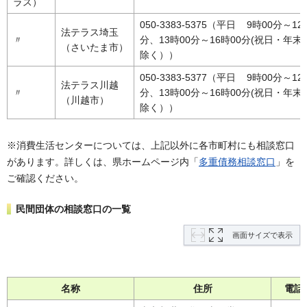
ラス）
050-3383-5375（平日 9時00分～12
法テラス埼玉
〃
分、13時00分～16時00分(祝日・年末
（さいたま市）
除く））
050-3383-5377（平日 9時00分～12
法テラス川越
〃
分、13時00分～16時00分(祝日・年末
（川越市）
除く））
※消費生活センターについては、上記以外に各市町村にも相談窓口
があります。詳しくは、県ホームページ内「
多重債務相談窓口
」を
ご確認ください。
民間団体の相談窓口の一覧
画面サイズで表示
名称
住所
電話