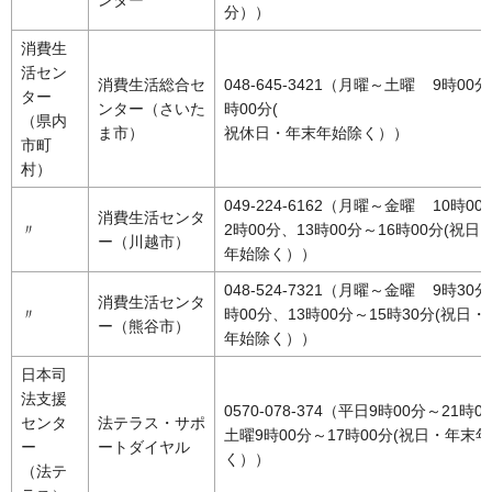
分））
消費生
活セン
消費生活総合セ
048-645-3421（月曜～土曜 9時00分
ター
ンター（さいた
時00分(
（県内
ま市）
祝休日・年末年始除く））
市町
村）
049-224-6162（月曜～金曜 10時00
消費生活センタ
〃
2時00分、13時00分～16時00分(祝日
ー（川越市）
年始除く））
048-524-7321（月曜～金曜 9時30分
消費生活センタ
〃
時00分、13時00分～15時30分(祝日
ー（熊谷市）
年始除く））
日本司
法支援
0570-078-374（平日9時00分～21時0
センタ
法テラス・サポ
土曜9時00分～17時00分(祝日・年末
ー
ートダイヤル
く））
（法テ