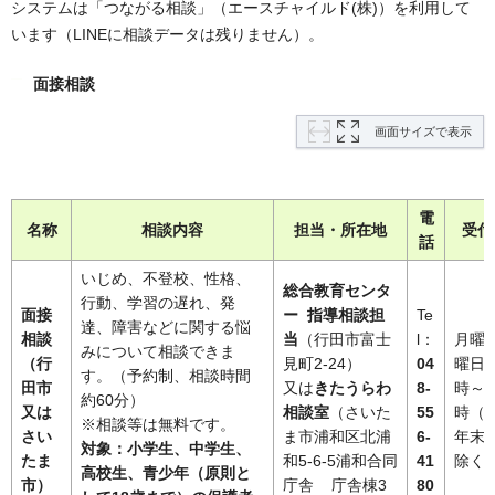
システムは「つながる相談」（エースチャイルド(株)）を利用して
います（LINEに相談データは残りません）。
面接相談
画面サイズで表示
電
名称
相談内容
担当・所在地
受付
話
いじめ、不登校、性格、
総合教育センタ
行動、学習の遅れ、発
面接
ー 指導相談担
Te
達、障害などに関する悩
相談
当
（行田市富士
l：
月曜
みについて相談できま
（行
見町2-24）
04
曜日
す。（予約制、相談時間
田市
又は
きたうらわ
8-
時～
約60分）
又は
相談室
（さいた
55
時（
※相談等は無料です。
さい
ま市浦和区北浦
6-
年末
対象：小学生、中学生、
たま
和5-6-5浦和合同
41
除く
高校生、青少年（原則と
市）
庁舎 庁舎棟3
80