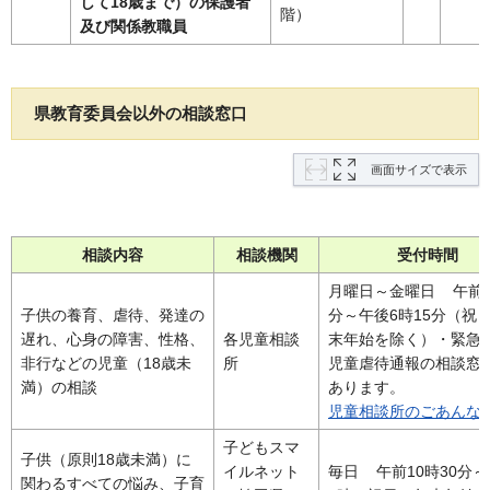
して18歳まで）の保護者
階）
及び関係教職員
県教育委員会以外の相談窓口
画面サイズで表示
相談内容
相談機関
受付時間
月曜日～金曜日 午前8
子供の養育、虐待、発達の
分～午後6時15分（祝
遅れ、心身の障害、性格、
各児童相談
末年始を除く）・緊急
非行などの児童（18歳未
所
児童虐待通報の相談窓
満）の相談
あります。
児童相談所のごあんな
子どもスマ
子供（原則18歳未満）に
イルネット
毎日 午前10時30分
関わるすべての悩み、子育