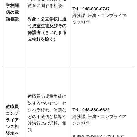
学校関
教育に関する相談
Tel：
048-830-6737
係の電
総務課 訟務・コンプライア
話相談
対象：公立学校に通
ンス担当
う児童生徒及びその
保護者（さいたま市
立学校を除く）
教職員の児童生徒に
対するわいせつ・セ
教職員
クハラ行為、体罰な
Tel：
048-830-6629
コンプ
どの不適切な指導や
総務課 訟務・コンプライア
ライア
違法行為の通報、相
ンス担当
ンス相
談
談ホッ
※匿名での相談もできます。