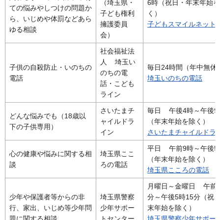
（埼玉県・
6時（祝日・年末年始
ての悩みやしつけの問題か
子ども権利
く）
ら、いじめや体罰などあら
擁護委員
子どもスマイルネット
ゆる相談
会）
社会福祉法
人 埼玉い
子供の自殺防止・いのちの
毎日24時間（年中無休
のちの電
電話
埼玉いのちの電話
話・こども
ライン
さいたまチ
毎日 午後4時～午後9
どんな悩みでも（18歳以
ャイルドラ
（年末年始を除く）
下の子供専用）
イン
さいたまチャイルドラ
平日 午前9時～午後5
心の健康や悩みに関する相
埼玉県ここ
（年末年始を除く）
談
ろの電話
埼玉県こころの電話
月曜日～金曜日 午前8
少年や保護者等からの非
埼玉県警察
分～午後5時15分（祝
行、家出、いじめ等少年問
少年サポー
末年始を除く）
題に関する相談
トセンター
埼玉県警察少年サポー