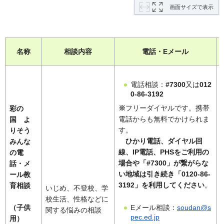
画面サイズで表示
名称
相談内容
電話・Eメール
電話相談：
#7300
又は
012
0-86-3192
※
フリーダイヤルです。携帯
彩の
電話からも無料でかけられま
国 よ
す。
りそう
ひかり電話、ダイヤル回
みんな
線、IP電話、PHSをご利用の
の電
場合や「#7300」が繋がらな
話・メ
い地域は引き続き「0120-86-
ール教
3192」を利用してください
。
育相談
いじめ、不登校、学
校生活、性格などに
（子供
Eメール相談：
soudan@s
関する悩みの相談
pec.ed.jp
用）