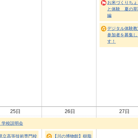
お米づくりちょ
と体験 夏の草
編
デジタル体験教
参加者を募集し
す！
25日
26日
27日
）学校説明会
県立高等技術専門校
【川の博物館】樹脂