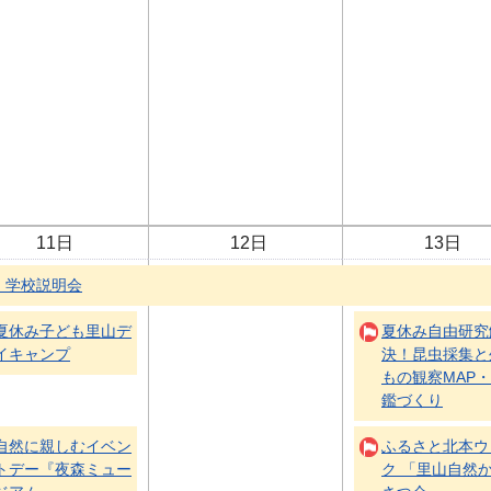
11日
12日
13日
）学校説明会
夏休み子ども里山デ
夏休み自由研究
イキャンプ
決！昆虫採集と
もの観察MAP
鑑づくり
自然に親しむイベン
ふるさと北本ウ
トデー『夜森ミュー
ク 「里山自然