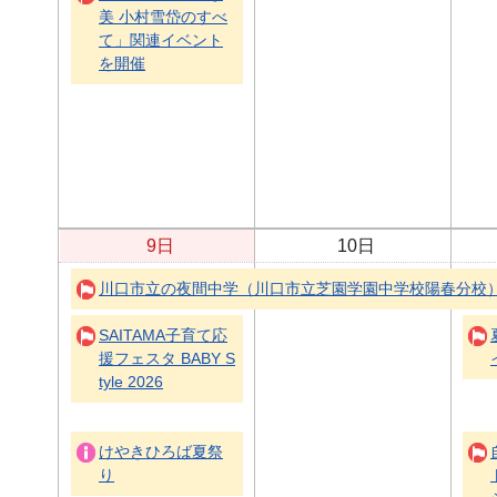
美 小村雪岱のすべ
て」関連イベント
を開催
9日
10日
川口市立の夜間中学（川口市立芝園学園中学校陽春分校
SAITAMA子育て応
援フェスタ BABY S
tyle 2026
けやきひろば夏祭
り