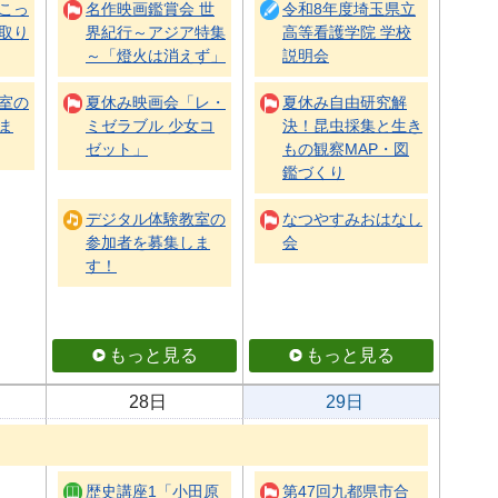
こっ
名作映画鑑賞会 世
令和8年度埼玉県立
取り
界紀行～アジア特集
高等看護学院 学校
～「燈火は消えず」
説明会
室の
夏休み映画会「レ・
夏休み自由研究解
ま
ミゼラブル 少女コ
決！昆虫採集と生き
ゼット」
もの観察MAP・図
鑑づくり
デジタル体験教室の
なつやすみおはなし
参加者を募集しま
会
す！
もっと見る
もっと見る
28日
29日
歴史講座1「小田原
第47回九都県市合