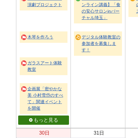
演劇プロジェクト
ンライン講義】「食
の安心サロンinバー
チャル埼玉」
木琴を作ろう
デジタル体験教室の
参加者を募集しま
す！
ガラスアート体験
教室
企画展「密やかな
美 小村雪岱のすべ
て」関連イベント
を開催
もっと見る
30日
31日