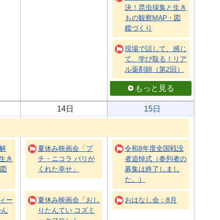
決！昆虫採集と生き
もの観察MAP・図
鑑づくり
現場で話して、感じ
て、学び取る！リア
ル薬剤師（第2回）
もっと見る
14日
15日
解
夏休み映画会「プ
令和8年度全国戦没
生き
チ・ニコラ パリが
者追悼式（参列者の
・図
くれた幸せ」
募集は終了しまし
た。）
ィー
夏休み映画会「おし
おはなし会：8月
かん
りたんてい コズミ