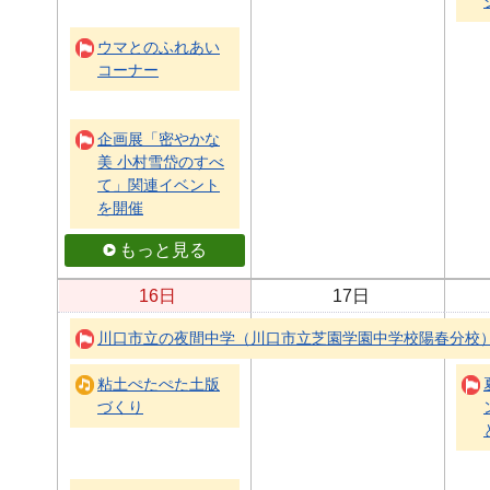
ウマとのふれあい
コーナー
企画展「密やかな
美 小村雪岱のすべ
て」関連イベント
を開催
もっと見る
16日
17日
川口市立の夜間中学（川口市立芝園学園中学校陽春分校
粘土ぺたぺた土版
づくり