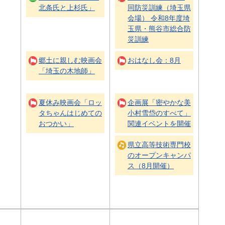
北条氏と上杉氏」
同防災訓練（埼玉県
会場） 令和8年度埼
玉県・熊谷市総合防
災訓練
郷土に親しむ映画会
おはなし会：8月
「埼玉の木地師」
夏休み映画会「ロッ
企画展「密やかな美
タちゃんはじめての
小村雪岱のすべて」
おつかい」
関連イベントを開催
県立高等技術専門校
のオープンキャンパ
ス（8月開催）