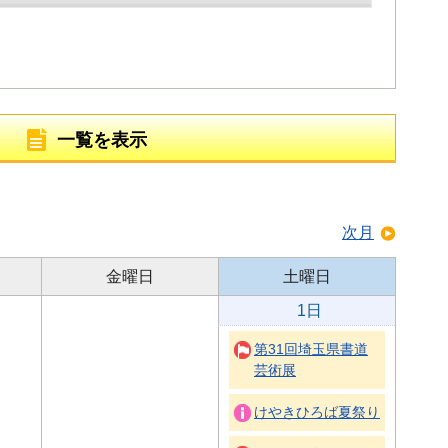
一覧を表示
次月
金曜日
土曜日
1日
第31回埼玉県書道
芸術展
けやきひろば夏祭り