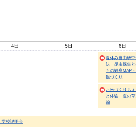
4日
5日
6日
夏休み自由研究
決！昆虫採集と
もの観察MAP
鑑づくり
お米づくりちょ
と体験 夏の草
編
）学校説明会