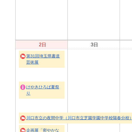
2日
3日
第31回埼玉県書道
芸術展
けやきひろば夏祭
り
川口市立の夜間中学（川口市立芝園学園中学校陽春分校
企画展「密やかな