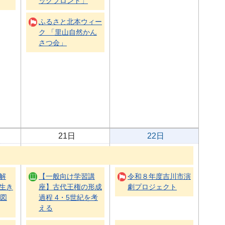
ックフロント」
ふるさと北本ウィー
ク 「里山自然かん
さつ会」
21日
22日
解
【一般向け学習講
令和８年度吉川市演
生き
座】古代王権の形成
劇プロジェクト
・図
過程 4・5世紀を考
える