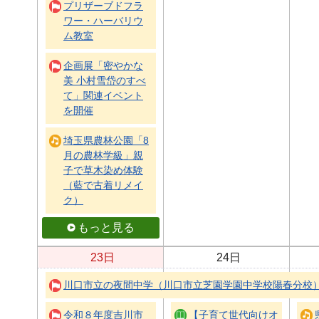
プリザーブドフラ
ワー・ハーバリウ
ム教室
企画展「密やかな
美 小村雪岱のすべ
て」関連イベント
を開催
埼玉県農林公園「8
月の農林学級」親
子で草木染め体験
（藍で古着リメイ
ク）
もっと見る
23日
24日
川口市立の夜間中学（川口市立芝園学園中学校陽春分校
令和８年度吉川市
【子育て世代向けオ