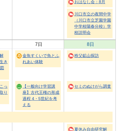
おはなし会：8月
川口市立の夜間中学
（川口市立芝園学園
中学校陽春分校）学
校説明会
7日
8日
解
金魚すくいで魚とふ
秩父鉱山探訪
生き
れあい体験
・図
こっ
【一般向け学習講
セミのぬけがら調査
取り
座】古代王権の形成
過程 4・5世紀を考
える
夏休み自由研究解