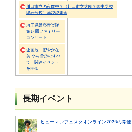
川口市立の夜間中学（川口市立芝園学園中学校
陽春分校）学校説明会
埼玉県警察音楽隊
第14回ファミリー
コンサート
企画展「密やかな
美 小村雪岱のすべ
て」関連イベント
を開催
長期イベント
ヒューマンフェスタオンライン2026の開催