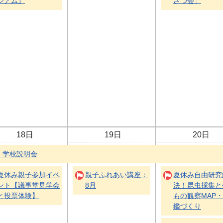
ジアム』
さつ会」
18日
19日
20日
）学校説明会
夏休み親子参加イベ
親子ふれあい講座：
夏休み自由研究
ント【議事堂見学会
8月
決！昆虫採集と
と投票体験】
もの観察MAP
鑑づくり