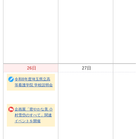
26日
27日
令和8年度埼玉県立高
等看護学院 学校説明会
企画展「密やかな美 小
村雪岱のすべて」関連
イベントを開催