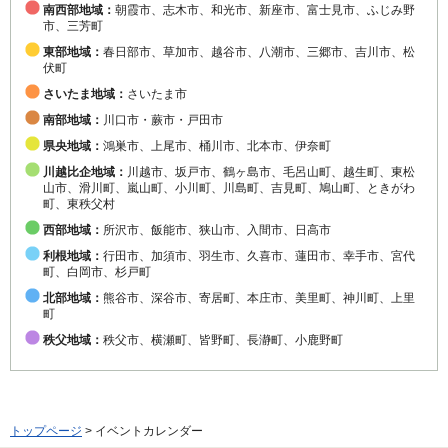
南西部地域：
朝霞市、志木市、和光市、新座市、富士見市、ふじみ野
市、三芳町
東部地域：
春日部市、草加市、越谷市、八潮市、三郷市、吉川市、松
伏町
さいたま地域：
さいたま市
南部地域：
川口市・蕨市・戸田市
県央地域：
鴻巣市、上尾市、桶川市、北本市、伊奈町
川越比企地域：
川越市、坂戸市、鶴ヶ島市、毛呂山町、越生町、東松
山市、滑川町、嵐山町、小川町、川島町、吉見町、鳩山町、ときがわ
町、東秩父村
西部地域：
所沢市、飯能市、狭山市、入間市、日高市
利根地域：
行田市、加須市、羽生市、久喜市、蓮田市、幸手市、宮代
町、白岡市、杉戸町
北部地域：
熊谷市、深谷市、寄居町、本庄市、美里町、神川町、上里
町
秩父地域：
秩父市、横瀬町、皆野町、長瀞町、小鹿野町
トップページ
> イベントカレンダー