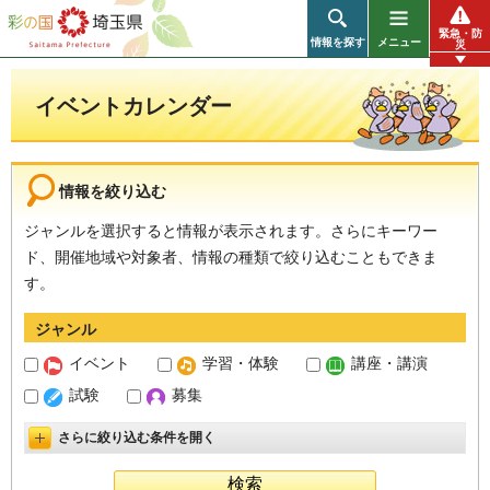
彩の国 埼玉県
緊急・防
情報を探す
メニュー
災
イベントカレンダー
情報を絞り込む
ジャンルを選択すると情報が表示されます。さらにキーワー
ド、開催地域や対象者、情報の種類で絞り込むこともできま
す。
ジャンル
イベント
学習・体験
講座・講演
試験
募集
さらに絞り込む条件を開く
詳細設定を開く