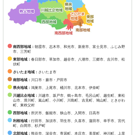
南西部地域：
朝霞市、志木市、和光市、新座市、富士見市、ふじみ野
市、三芳町
東部地域：
春日部市、草加市、越谷市、八潮市、三郷市、吉川市、松
伏町
さいたま地域：
さいたま市
南部地域：
川口市・蕨市・戸田市
県央地域：
鴻巣市、上尾市、桶川市、北本市、伊奈町
川越比企地域：
川越市、坂戸市、鶴ヶ島市、毛呂山町、越生町、東松
山市、滑川町、嵐山町、小川町、川島町、吉見町、鳩山町、ときがわ
町、東秩父村
西部地域：
所沢市、飯能市、狭山市、入間市、日高市
利根地域：
行田市、加須市、羽生市、久喜市、蓮田市、幸手市、宮代
町、白岡市、杉戸町
北部地域：
熊谷市、深谷市、寄居町、本庄市、美里町、神川町、上里