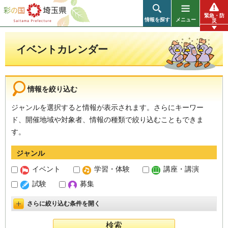
彩の国 埼玉県
緊急・防
情報を探す
メニュー
災
イベントカレンダー
情報を絞り込む
ジャンルを選択すると情報が表示されます。さらにキーワー
ド、開催地域や対象者、情報の種類で絞り込むこともできま
す。
ジャンル
イベント
学習・体験
講座・講演
試験
募集
さらに絞り込む条件を開く
詳細設定を開く