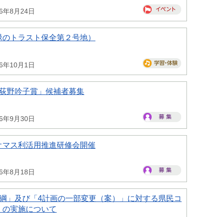
26年8月24日
緑のトラスト保全第２号地）
26年10月1日
県荻野吟子賞」候補者募集
26年9月30日
オマス利活用推進研修会開催
26年8月18日
大綱」及び「4計画の一部変更（案）」に対する県民コ
）の実施について