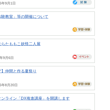
26年9月1日
体験教室」等の開催について
むらたももこ妖怪二人展
6年9月6日
ザ】仲間と作る夏祭り
26年8月20日
オンライン「DX推進講座」を開講します