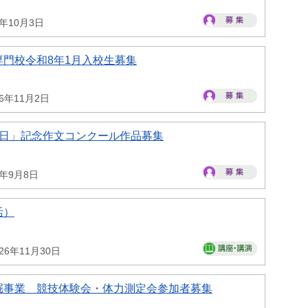
6年10月3日
門校令和8年1月入校生募集
26年11月2日
の日」記念作文コンクール作品募集
6年9月8日
活）
26年11月30日
掘事業 競技体験会・体力測定会参加者募集