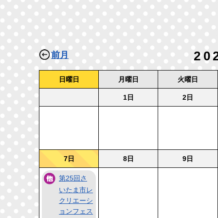
20
前月
日曜日
月曜日
火曜日
1日
2日
7日
8日
9日
第25回さ
いたま市レ
クリエーシ
ョンフェス