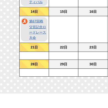
ティバル
14日
15日
16日
第67回秩
父宮記念ロ
ードレース
大会
21日
22日
23日
28日
29日
30日