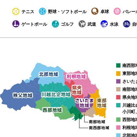
テニス
野球・ソフトボール
卓球
バレー
ゲートボール
ゴルフ
武道
水泳
自
南西部
東部地
さいた
南部地
県央地
川越比
小川町
西部地
利根地
北部地