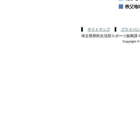
秩父地
サイトマップ
プライバシ
埼玉県県民生活部スポーツ振興課 埼
Copyright © 