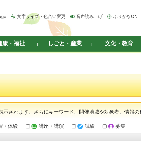
age
文字サイズ・色合い変更
音声読み上げ
ふりがなON
健康・福祉
しごと・産業
文化・教育
表示されます。さらにキーワード、開催地域や対象者、情報の
習・体験
講座・講演
試験
募集