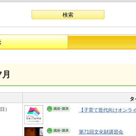
示
7月
タ
曜日）
【子育て世代向けオンライ
第71回文化財講習会