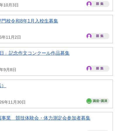
6年10月3日
門校令和8年1月入校生募集
26年11月2日
の日」記念作文コンクール作品募集
6年9月8日
活）
26年11月30日
掘事業 競技体験会・体力測定会参加者募集