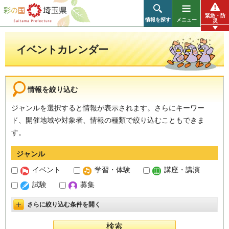
彩の国 埼玉県
緊急・防
情報を探す
メニュー
災
イベントカレンダー
情報を絞り込む
ジャンルを選択すると情報が表示されます。さらにキーワー
ド、開催地域や対象者、情報の種類で絞り込むこともできま
す。
ジャンル
イベント
学習・体験
講座・講演
試験
募集
さらに絞り込む条件を開く
詳細設定を開く