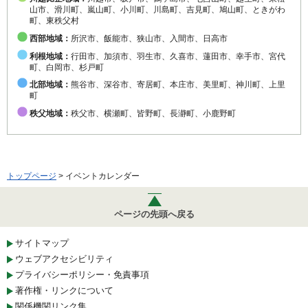
山市、滑川町、嵐山町、小川町、川島町、吉見町、鳩山町、ときがわ
町、東秩父村
西部地域：
所沢市、飯能市、狭山市、入間市、日高市
利根地域：
行田市、加須市、羽生市、久喜市、蓮田市、幸手市、宮代
町、白岡市、杉戸町
北部地域：
熊谷市、深谷市、寄居町、本庄市、美里町、神川町、上里
町
秩父地域：
秩父市、横瀬町、皆野町、長瀞町、小鹿野町
トップページ
> イベントカレンダー
ページの先頭へ戻る
サイトマップ
ウェブアクセシビリティ
プライバシーポリシー・免責事項
著作権・リンクについて
関係機関リンク集