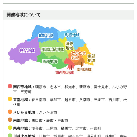
開催地域について
南西部地域：
朝霞市、志木市、和光市、新座市、富士見市、ふじみ野
市、三芳町
東部地域：
春日部市、草加市、越谷市、八潮市、三郷市、吉川市、松
伏町
さいたま地域：
さいたま市
南部地域：
川口市・蕨市・戸田市
県央地域：
鴻巣市、上尾市、桶川市、北本市、伊奈町
川越比企地域：
川越市、坂戸市、鶴ヶ島市、毛呂山町、越生町、東松