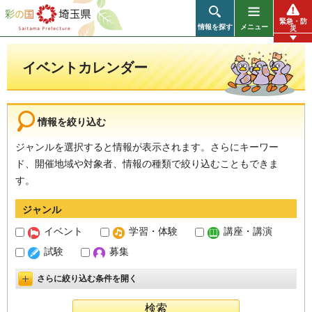
彩の国 埼玉県
緊急・防
情報を探す
メニュー
災
イベントカレンダー
情報を絞り込む
ジャンルを選択すると情報が表示されます。さらにキーワー
ド、開催地域や対象者、情報の種類で絞り込むこともできま
す。
ジャンル
イベント
学習・体験
講座・講演
試験
募集
さらに絞り込む条件を開く
詳細設定を開く