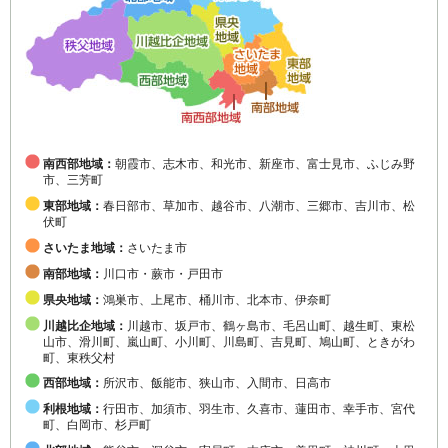
南西部地域：
朝霞市、志木市、和光市、新座市、富士見市、ふじみ野
市、三芳町
東部地域：
春日部市、草加市、越谷市、八潮市、三郷市、吉川市、松
伏町
さいたま地域：
さいたま市
南部地域：
川口市・蕨市・戸田市
県央地域：
鴻巣市、上尾市、桶川市、北本市、伊奈町
川越比企地域：
川越市、坂戸市、鶴ヶ島市、毛呂山町、越生町、東松
山市、滑川町、嵐山町、小川町、川島町、吉見町、鳩山町、ときがわ
町、東秩父村
西部地域：
所沢市、飯能市、狭山市、入間市、日高市
利根地域：
行田市、加須市、羽生市、久喜市、蓮田市、幸手市、宮代
町、白岡市、杉戸町