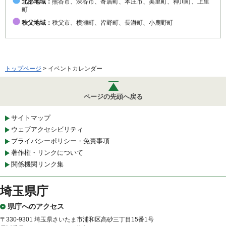
北部地域：
熊谷市、深谷市、寄居町、本庄市、美里町、神川町、上里
町
秩父地域：
秩父市、横瀬町、皆野町、長瀞町、小鹿野町
トップページ
> イベントカレンダー
ページの先頭へ戻る
サイトマップ
ウェブアクセシビリティ
プライバシーポリシー・免責事項
著作権・リンクについて
関係機関リンク集
埼玉県庁
県庁へのアクセス
〒330-9301 埼玉県さいたま市浦和区高砂三丁目15番1号