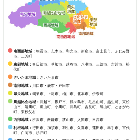
南西部地域：
朝霞市、志木市、和光市、新座市、富士見市、ふじみ野
市、三芳町
東部地域：
春日部市、草加市、越谷市、八潮市、三郷市、吉川市、松
伏町
さいたま地域：
さいたま市
南部地域：
川口市・蕨市・戸田市
県央地域：
鴻巣市、上尾市、桶川市、北本市、伊奈町
川越比企地域：
川越市、坂戸市、鶴ヶ島市、毛呂山町、越生町、東松
山市、滑川町、嵐山町、小川町、川島町、吉見町、鳩山町、ときがわ
町、東秩父村
西部地域：
所沢市、飯能市、狭山市、入間市、日高市
利根地域：
行田市、加須市、羽生市、久喜市、蓮田市、幸手市、宮代
町、白岡市、杉戸町