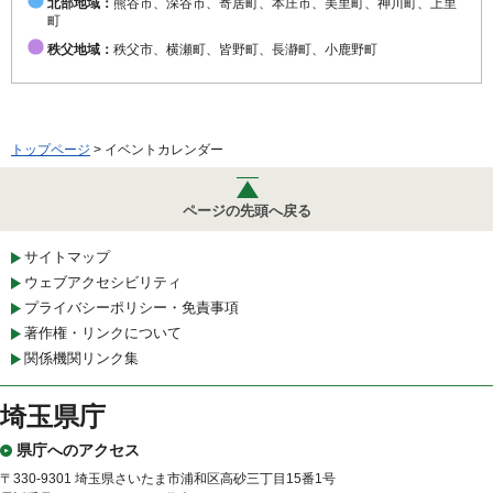
北部地域：
熊谷市、深谷市、寄居町、本庄市、美里町、神川町、上里
町
秩父地域：
秩父市、横瀬町、皆野町、長瀞町、小鹿野町
トップページ
> イベントカレンダー
ページの先頭へ戻る
サイトマップ
ウェブアクセシビリティ
プライバシーポリシー・免責事項
著作権・リンクについて
関係機関リンク集
埼玉県庁
県庁へのアクセス
〒330-9301 埼玉県さいたま市浦和区高砂三丁目15番1号