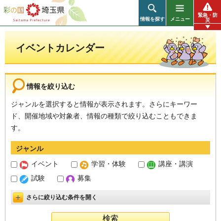
彩の国 埼玉県
緊急・防
情報を探す
メニュー
災
イベントカレンダー
情報を絞り込む
ジャンルを選択すると情報が表示されます。さらにキーワー
ド、開催地域や対象者、情報の種類で絞り込むこともできま
す。
ジャンル
イベント
学習・体験
講座・講演
試験
募集
さらに絞り込む条件を開く
詳細設定を開く