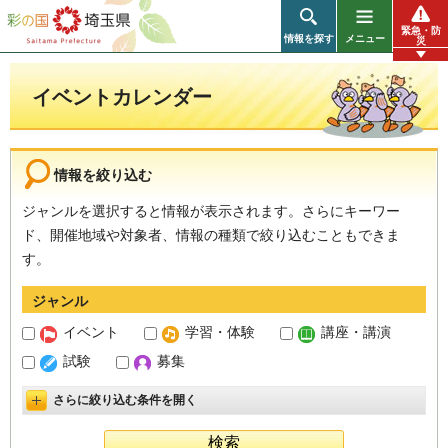
彩の国 埼玉県
緊急・防
情報を探す
メニュー
災
イベントカレンダー
情報を絞り込む
ジャンルを選択すると情報が表示されます。さらにキーワー
ド、開催地域や対象者、情報の種類で絞り込むこともできま
す。
ジャンル
イベント
学習・体験
講座・講演
試験
募集
さらに絞り込む条件を開く
詳細設定を開く