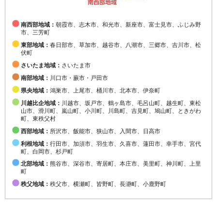
南西部地域：
朝霞市、志木市、和光市、新座市、富士見市、ふじみ野
市、三芳町
東部地域：
春日部市、草加市、越谷市、八潮市、三郷市、吉川市、松
伏町
さいたま地域：
さいたま市
南部地域：
川口市・蕨市・戸田市
県央地域：
鴻巣市、上尾市、桶川市、北本市、伊奈町
川越比企地域：
川越市、坂戸市、鶴ヶ島市、毛呂山町、越生町、東松
山市、滑川町、嵐山町、小川町、川島町、吉見町、鳩山町、ときがわ
町、東秩父村
西部地域：
所沢市、飯能市、狭山市、入間市、日高市
利根地域：
行田市、加須市、羽生市、久喜市、蓮田市、幸手市、宮代
町、白岡市、杉戸町
北部地域：
熊谷市、深谷市、寄居町、本庄市、美里町、神川町、上里
町
秩父地域：
秩父市、横瀬町、皆野町、長瀞町、小鹿野町