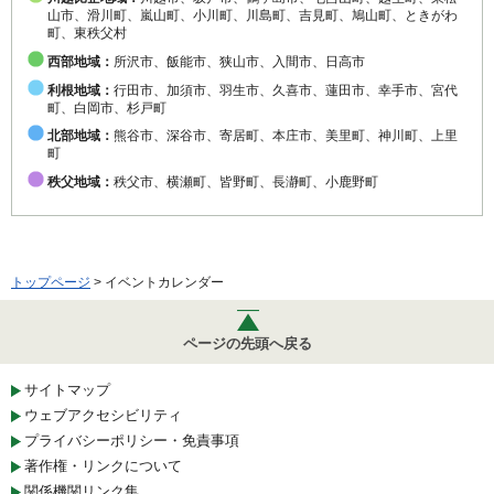
山市、滑川町、嵐山町、小川町、川島町、吉見町、鳩山町、ときがわ
町、東秩父村
西部地域：
所沢市、飯能市、狭山市、入間市、日高市
利根地域：
行田市、加須市、羽生市、久喜市、蓮田市、幸手市、宮代
町、白岡市、杉戸町
北部地域：
熊谷市、深谷市、寄居町、本庄市、美里町、神川町、上里
町
秩父地域：
秩父市、横瀬町、皆野町、長瀞町、小鹿野町
トップページ
> イベントカレンダー
ページの先頭へ戻る
サイトマップ
ウェブアクセシビリティ
プライバシーポリシー・免責事項
著作権・リンクについて
関係機関リンク集