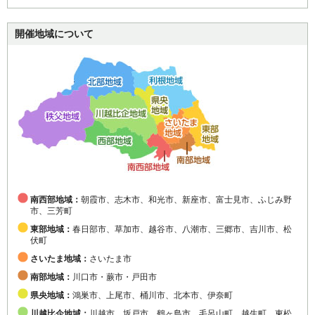
開催地域について
南西部地域：
朝霞市、志木市、和光市、新座市、富士見市、ふじみ野
市、三芳町
東部地域：
春日部市、草加市、越谷市、八潮市、三郷市、吉川市、松
伏町
さいたま地域：
さいたま市
南部地域：
川口市・蕨市・戸田市
県央地域：
鴻巣市、上尾市、桶川市、北本市、伊奈町
川越比企地域：
川越市、坂戸市、鶴ヶ島市、毛呂山町、越生町、東松