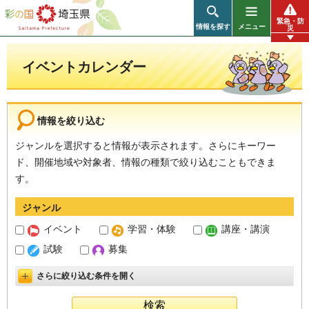
彩の国 埼玉県
緊急・防
情報を探す
メニュー
災
イベントカレンダー
情報を絞り込む
ジャンルを選択すると情報が表示されます。さらにキーワー
ド、開催地域や対象者、情報の種類で絞り込むこともできま
す。
ジャンル
イベント
学習・体験
講座・講演
試験
募集
さらに絞り込む条件を開く
詳細設定を開く