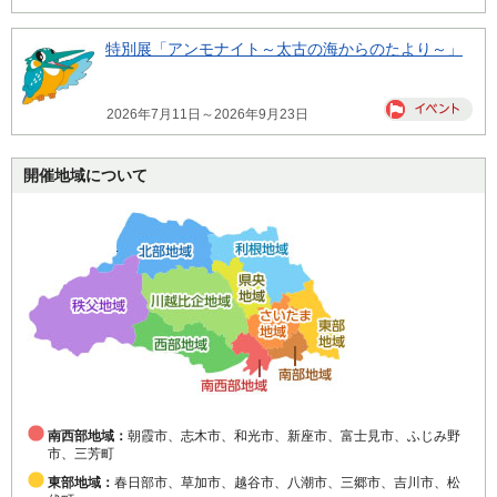
特別展「アンモナイト～太古の海からのたより～」
2026年7月11日～2026年9月23日
開催地域について
南西部地域：
朝霞市、志木市、和光市、新座市、富士見市、ふじみ野
市、三芳町
東部地域：
春日部市、草加市、越谷市、八潮市、三郷市、吉川市、松