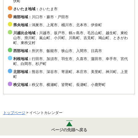
伏町
さいたま地域：
さいたま市
南部地域：
川口市・蕨市・戸田市
県央地域：
鴻巣市、上尾市、桶川市、北本市、伊奈町
川越比企地域：
川越市、坂戸市、鶴ヶ島市、毛呂山町、越生町、東松
山市、滑川町、嵐山町、小川町、川島町、吉見町、鳩山町、ときがわ
町、東秩父村
西部地域：
所沢市、飯能市、狭山市、入間市、日高市
利根地域：
行田市、加須市、羽生市、久喜市、蓮田市、幸手市、宮代
町、白岡市、杉戸町
北部地域：
熊谷市、深谷市、寄居町、本庄市、美里町、神川町、上里
町
秩父地域：
秩父市、横瀬町、皆野町、長瀞町、小鹿野町
トップページ
> イベントカレンダー
ページの先頭へ戻る