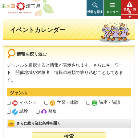
彩の国 埼玉県
緊急・防
情報を探す
メニュー
災
イベントカレンダー
情報を絞り込む
ジャンルを選択すると情報が表示されます。さらにキーワー
ド、開催地域や対象者、情報の種類で絞り込むこともできま
す。
ジャンル
イベント
学習・体験
講座・講演
試験
募集
さらに絞り込む条件を開く
詳細設定を開く